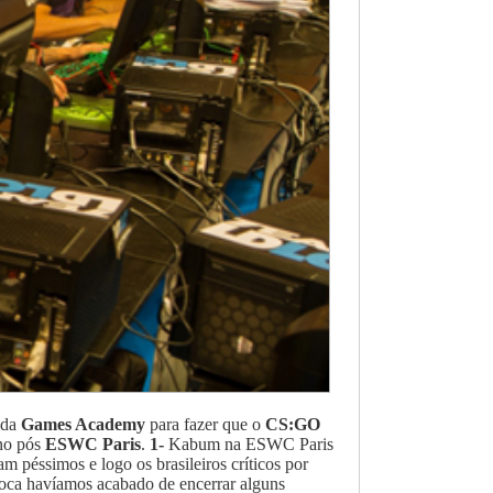
 da
Games Academy
para fazer que o
CS:GO
ano pós
ESWC Paris
.
1-
Kabum na ESWC Paris
m péssimos e logo os brasileiros críticos por
poca havíamos acabado de encerrar alguns