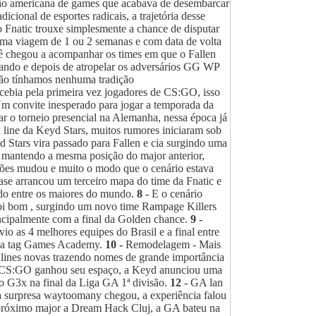
ação americana de games que acabava de desembarcar
ional de esportes radicais, a trajetória desse
 Fnatic trouxe simplesmente a chance de disputar
ma viagem de 1 ou 2 semanas e com data de volta
cê chegou a acompanhar os times em que o Fallen
ticando e depois de atropelar os adversários GG WP
ão tínhamos nenhuma tradição
cebia pela primeira vez jogadores de CS:GO, isso
 convite inesperado para jogar a temporada da
 o torneio presencial na Alemanha, nessa época já
ine da Keyd Stars, muitos rumores iniciaram sob
Stars vira passado para Fallen e cia surgindo uma
 mantendo a mesma posição do major anterior,
ções mudou e muito o modo que o cenário estava
se arrancou um terceiro mapa do time da Fnatic e
ado entre os maiores do mundo.
8 -
E o cenário
foi bom , surgindo um novo time Rampage Killers
incipalmente com a final da Golden chance.
9 -
 as 4 melhores equipes do Brasil e a final entre
r a tag Games Academy.
10 -
Remodelagem - Mais
m lines novas trazendo nomes de grande importância
o CS:GO ganhou seu espaço, a Keyd anunciou uma
do G3x na final da Liga GA 1ª divisão.
12 -
GA lan
ta surpresa waytoomany chegou, a experiência falou
próximo major a Dream Hack Cluj, a GA bateu na