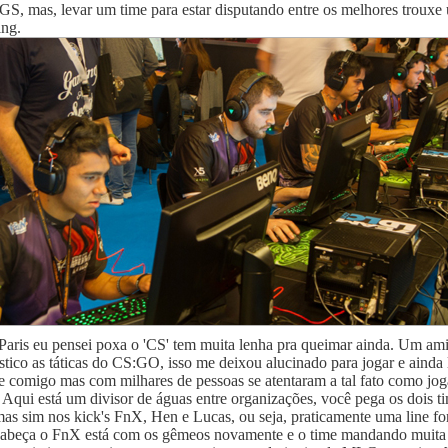
, mas, levar um time para estar disputando entre os melhores trouxe 
ing.
Paris eu pensei poxa o 'CS' tem muita lenha pra queimar ainda. Um am
stico as táticas do CS:GO, isso me deixou alucinado para jogar e ainda
e comigo mas com milhares de pessoas se atentaram a tal fato como jog
ui está um divisor de águas entre organizações, você pega os dois tim
 sim nos kick's FnX, Hen e Lucas, ou seja, praticamente uma line fort
ter cabeça o FnX está com os gêmeos novamente e o time mandando mu