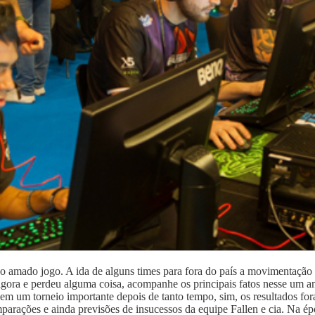
o amado jogo. A ida de alguns times para fora do país a movimentação
agora e perdeu alguma coisa, acompanhe os principais fatos nesse um 
m um torneio importante depois de tanto tempo, sim, os resultados fora
parações e ainda previsões de insucessos da equipe Fallen e cia. Na é