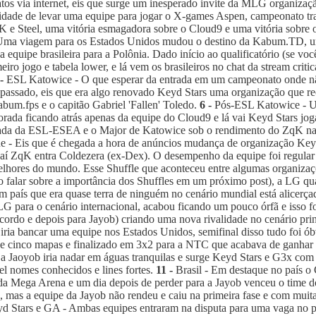
natos via internet, eis que surge um inesperado invite da MLG organiz
dade de levar uma equipe para jogar o X-games Aspen, campeonato tradic
 e Steel, uma vitória esmagadora sobre o Cloud9 e uma vitória sobre o
 Uma viagem para os Estados Unidos mudou o destino da Kabum.TD, u
quipe brasileira para a Polônia. Dado início ao qualificatório (se vo
meiro jogo e tabela lower, e lá vem os brasileiros no chat da stream cri
-
ESL Katowice - O que esperar da entrada em um campeonato onde n
passado, eis que era algo renovado Keyd Stars uma organização que re
abum.fps e o capitão Gabriel 'Fallen' Toledo.
6 -
Pós-ESL Katowice - Um
a ficando atrás apenas da equipe do Cloud9 e lá vai Keyd Stars jogar
rada da ESL-ESEA e o Major de Katowice sob o rendimento do ZqK na l
- Eis que é chegada a hora de anúncios mudança de organização Keyd 
aí ZqK entra Coldezera (ex-Dex). O desempenho da equipe foi regular
melhores do mundo. Esse Shuffle que aconteceu entre algumas organiza
alar sobre a importância dos Shuffles em um próximo post), a LG qua
m país que era quase terra de ninguém no cenário mundial está alicerç
G para o cenário internacional, acabou ficando um pouco órfã e isso 
ecordo e depois para Jayob) criando uma nova rivalidade no cenário pr
 bancar uma equipe nos Estados Unidos, semifinal disso tudo foi óbvio
e cinco mapas e finalizado em 3x2 para a NTC que acabava de ganha
o a Jaoyob iria nadar em águas tranquilas e surge Keyd Stars e G3x co
l nomes conhecidos e lines fortes.
11 -
Brasil - Em destaque no país 
l da Mega Arena e um dia depois de perder para a Jayob venceu o time 
, mas a equipe da Jayob não rendeu e caiu na primeira fase e com mui
d Stars e GA - Ambas equipes entraram na disputa para uma vaga no 