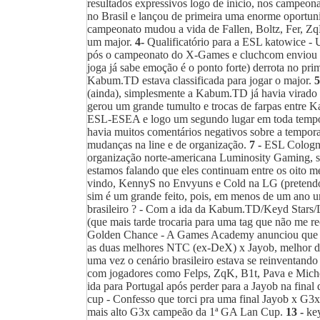
resultados expressivos logo de início, nos campeo
no Brasil e lançou de primeira uma enorme oportuni
campeonato mudou a vida de Fallen, Boltz, Fer, ZqK
um major.
4-
Qualificatório para a ESL katowice -
pós o campeonato do X-Games e cluchcom enviou a e
joga já sabe emoção é o ponto forte) derrota no pri
Kabum.TD estava classificada para jogar o major.
5
(ainda), simplesmente a Kabum.TD já havia virado 
gerou um grande tumulto e trocas de farpas entre K
ESL-ESEA e logo um segundo lugar em toda temporad
havia muitos comentários negativos sobre a tempo
mudanças na line e de organização.
7 -
ESL Cologne 
organização norte-americana Luminosity Gaming, s
estamos falando que eles continuam entre os oito 
vindo, KennyS no Envyuns e Cold na LG (pretendo f
sim é um grande feito, pois, em menos de um ano u
brasileiro ? - Com a ida da Kabum.TD/Keyd Stars/L
(que mais tarde trocaria para uma tag que não me r
Golden Chance - A Games Academy anunciou que iria
as duas melhores NTC (ex-DeX) x Jayob, melhor d
uma vez o cenário brasileiro estava se reinventand
com jogadores como Felps, ZqK, B1t, Pava e Miche
ida para Portugal após perder para a Jayob na fina
cup - Confesso que torci pra uma final Jayob x G3x
mais alto G3x campeão da 1ª GA Lan Cup.
13 -
key