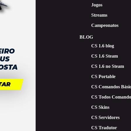
Jogos
Streams
Campeonatos
BLOG
CS 1.6 blog
CS 1.6 Steam
CS 1.6 no Steam
CS Portable
CS Comandos Básic
CS Todos Comando
CS Skins
CS Servidores
CS Tradutor