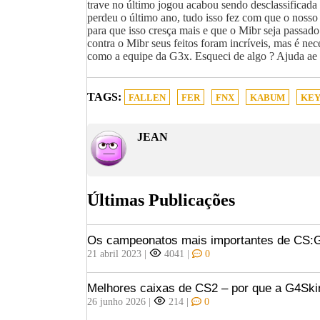
trave no último jogou acabou sendo desclassificada 
perdeu o último ano, tudo isso fez com que o nosso
para que isso cresça mais e que o Mibr seja passad
contra o Mibr seus feitos foram incríveis, mas é n
como a equipe da G3x. Esqueci de algo ? Ajuda ae 
TAGS:
FALLEN
FER
FNX
KABUM
KEY
JEAN
Últimas Publicações
Os campeonatos mais importantes de CS
21 abril 2023
|
4041
|
0
Melhores caixas de CS2 – por que a G4Ski
26 junho 2026
|
214
|
0