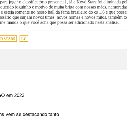
para jogar o classificatório presencial , já a Keyd Stars foi eliminada
 querido joguinho e motivo de muita briga com nossas mães, namoradas
o e esteja somente no nosso hall da fama brasileiro do cs 1.6 e que p
ecessário que surjam novos times, novos nomes e novos mitos, também to
me manda o que você acha que possa ser adicionado nesta análise.
D STARS
LG
:GO em 2023
ns vem se destacando tanto