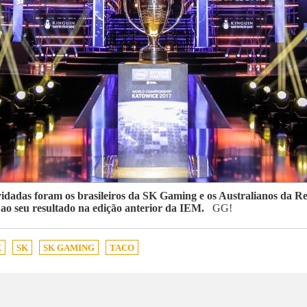
dadas foram os brasileiros da SK Gaming e os Australianos da Rene
o seu resultado na edição anterior da IEM.
GG!
X
SK
SK GAMING
TACO