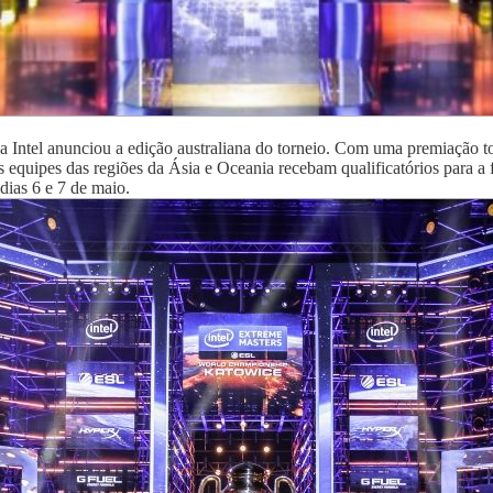
 Intel anunciou a edição australiana do torneio. Com uma premiação t
s equipes das regiões da Ásia e Oceania recebam qualificatórios para a 
dias 6 e 7 de maio.