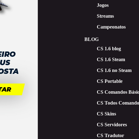
Jogos
Streams
Campeonatos
BLOG
CS 1.6 blog
CS 1.6 Steam
CS 1.6 no Steam
CS Portable
CS Comandos Básic
CS Todos Comando
CS Skins
CS Servidores
CS Tradutor