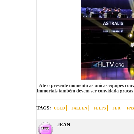
Até o presente momento ás únicas equipes convi
Immortals também devem ser convidada graças a
TAGS:
COLD
FALLEN
FELPS
FER
FN
JEAN