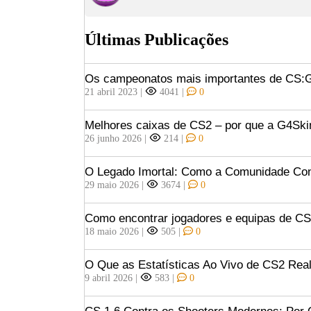
Últimas Publicações
Os campeonatos mais importantes de CS
21 abril 2023
|
4041
|
0
Melhores caixas de CS2 – por que a G4Ski
26 junho 2026
|
214
|
0
O Legado Imortal: Como a Comunidade Const
29 maio 2026
|
3674
|
0
Como encontrar jogadores e equipas de C
18 maio 2026
|
505
|
0
O Que as Estatísticas Ao Vivo de CS2 Rea
9 abril 2026
|
583
|
0