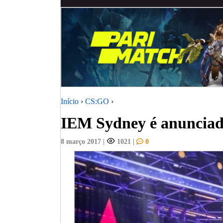
Início
›
CS:GO
›
IEM Sydney é anuncia
8 março 2017
|
1021
|
0