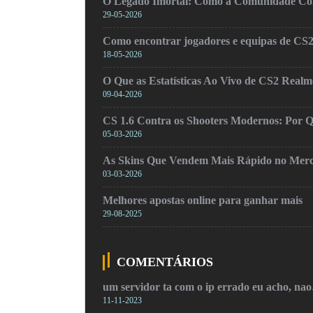
O Legado Imortal: Como a Comunidade Cons
29-05-2026
Como encontrar jogadores e equipas de CS
18-05-2026
O Que as Estatísticas Ao Vivo de CS2 Real
09-04-2026
CS 1.6 Contra os Shooters Modernos: Por Q
05-03-2026
As Skins Que Vendem Mais Rápido no Mer
03-03-2026
Melhores apostas online para ganhar mais
29-08-2025
COMENTÁRIOS
um servidor ta com o ip errado eu acho, na
11-11-2023