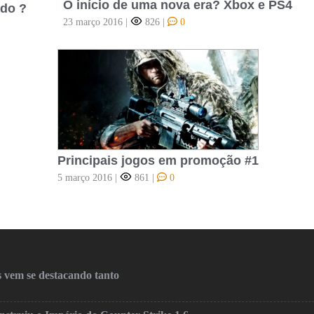
O início de uma nova era? Xbox e PS4
do ?
23 março 2016
|
826
|
0
Principais jogos em promoção #1
5 março 2016
|
861
|
0
 vem se destacando tanto