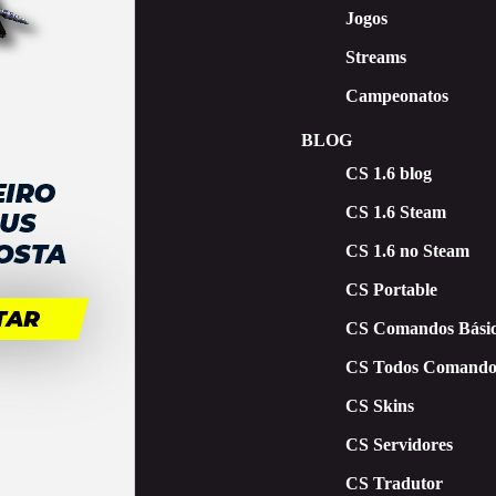
Jogos
Streams
Campeonatos
BLOG
CS 1.6 blog
CS 1.6 Steam
CS 1.6 no Steam
CS Portable
CS Comandos Básic
CS Todos Comando
CS Skins
CS Servidores
CS Tradutor