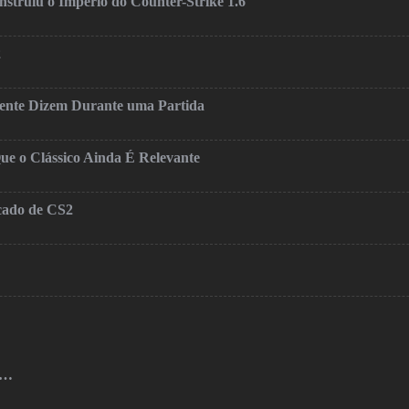
truiu o Império do Counter-Strike 1.6
2
mente Dizem Durante uma Partida
ue o Clássico Ainda É Relevante
cado de CS2
o…