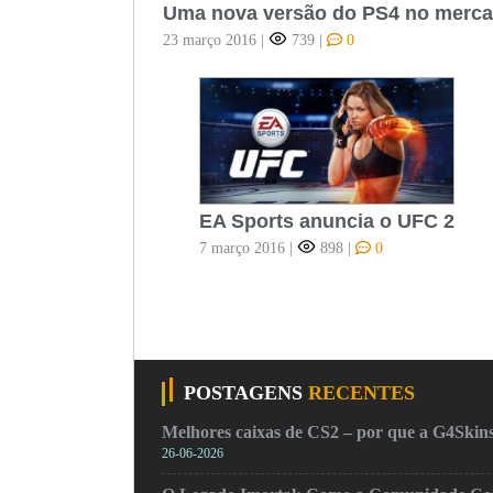
Uma nova versão do PS4 no merca
23 março 2016
|
739
|
0
EA Sports anuncia o UFC 2
7 março 2016
|
898
|
0
POSTAGENS
RECENTES
Melhores caixas de CS2 – por que a G4Skins
26-06-2026