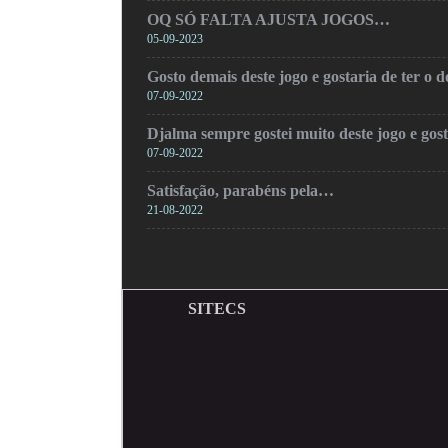
OQ SÓ FALTA AJUSTA JOGOS…
05-09-2023
Gosto demais deste jogo e gostaria de ter o
07-09-2022
Djalma sempre gostei muito deste jogo e gos
07-09-2022
Satisfação, parabéns pela…
21-08-2022
SITECS