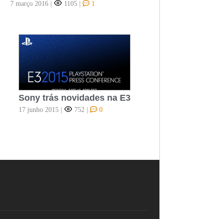
7 março 2016
|
1105
|
1
Sony trás novidades na E3
17 junho 2015
|
752
|
0