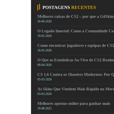
POSTAGENS
RECENTES
Melhores caixas de CS2 – por que a G4Skins
26-06-2026
O Legado Imortal: Como a Comunidade Cons
29-05-2026
Como encontrar jogadores e equipas de CS
18-05-2026
O Que as Estatísticas Ao Vivo de CS2 Real
09-04-2026
CS 1.6 Contra os Shooters Modernos: Por Q
05-03-2026
As Skins Que Vendem Mais Rápido no Mer
03-03-2026
Melhores apostas online para ganhar mais
29-08-2025