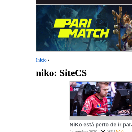
Início
›
niko: SiteCS
NiKo está perto de ir par
24 outubro 2020
|
985
|
0