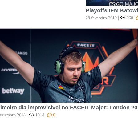
Playoffs IEM Katowi
28 fevereiro 2019
|
968
|
imeiro dia imprevisível no FACEIT Major: London 2
 setembro 2018
|
1014
|
0