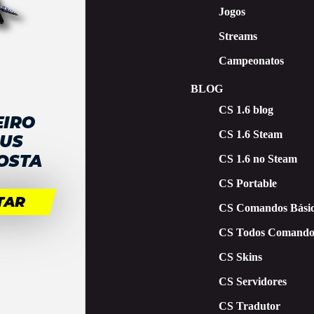
Jogos
Streams
Campeonatos
BLOG
CS 1.6 blog
CS 1.6 Steam
CS 1.6 no Steam
CS Portable
CS Comandos Básic
CS Todos Comando
CS Skins
CS Servidores
CS Tradutor