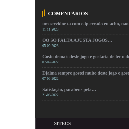
COMENTÁRIOS
um servidor ta com o ip errado eu acho, na
11-11-2023
OQ SÓ FALTA AJUSTA JOGOS…
05-09-2023
Gosto demais deste jogo e gostaria de ter o
07-09-2022
Djalma sempre gostei muito deste jogo e gos
07-09-2022
Satisfação, parabéns pela…
21-08-2022
SITECS