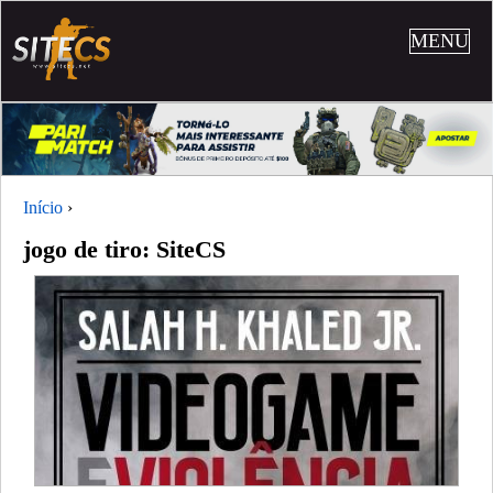
MENU
Início
›
jogo de tiro: SiteCS