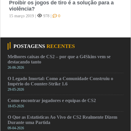
Proibir os jogos de tiro é a solução para a
violência?
15 março 2019
|
978
|
0
POSTAGENS
RECENTES
Melhores caixas de CS2 – por que a G4Skins vem se
destacando tanto
26-06-2026
O Legado Imortal: Como a Comunidade Construiu o
Império do Counter-Strike 1.6
29-05-2026
Como encontrar jogadores e equipas de CS2
18-05-2026
O Que as Estatísticas Ao Vivo de CS2 Realmente Dizem
Durante uma Partida
09-04-2026