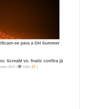
lificam-se para a DH Summer
eo: ScreaM vs. fnatic confira já
ereiro 2013
|
1184
|
1