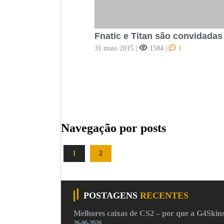
Fnatic e Titan são convidad
31 maio 2015
|
1584
|
1
Navegação por posts
1
2
POSTAGENS
RECENTES
Melhores caixas de CS2 – por que a G4Skins
26-06-2026