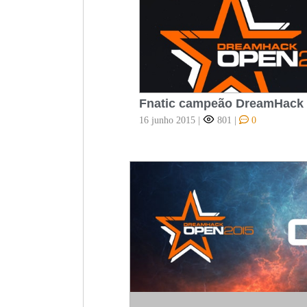
Fnatic campeão DreamHack
16 junho 2015
|
801
|
0