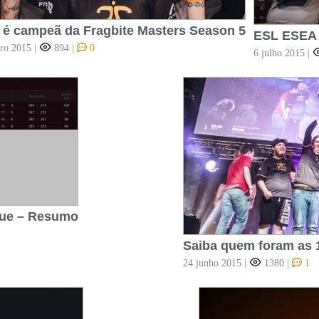
c é campeã da Fragbite Masters Season 5
ESL ESEA 
ro 2015
|
894
|
0
6 julho 2015
|
gue – Resumo
Saiba quem foram as 
24 junho 2015
|
1380
|
1