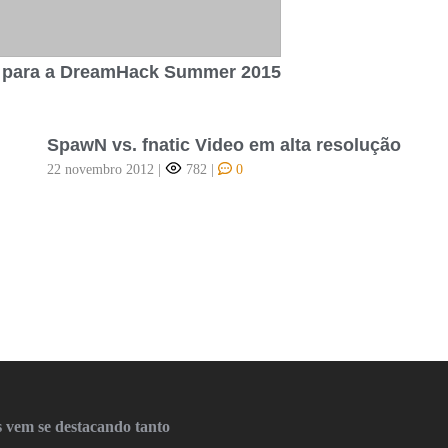
as para a DreamHack Summer 2015
SpawN vs. fnatic Video em alta resolução
22 novembro 2012
|
782
|
0
 vem se destacando tanto