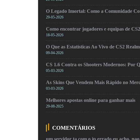
O Legado Imortal: Como a Comunidade Cons
29-05-2026
Como encontrar jogadores e equipas de CS
18-05-2026
O Que as Estatísticas Ao Vivo de CS2 Real
09-04-2026
CS 1.6 Contra os Shooters Modernos: Por Q
05-03-2026
As Skins Que Vendem Mais Rápido no Mer
03-03-2026
Melhores apostas online para ganhar mais
29-08-2025
COMENTÁRIOS
um servidor ta com o ip errado eu acho, na