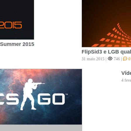
 Summer 2015
FlipSid3 e LGB qua
31 maio 2015
|
746
|
0
Víd
4 fev