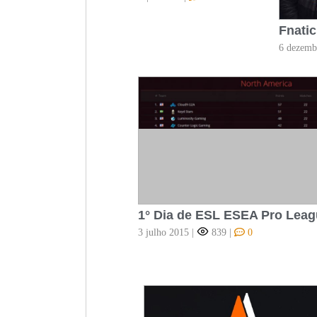
Fnati
6 dezemb
1° Dia de ESL ESEA Pro Lea
3 julho 2015
|
839
|
0