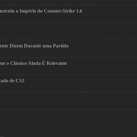
truiu o Império do Counter-Strike 1.6
2
mente Dizem Durante uma Partida
ue o Clássico Ainda É Relevante
cado de CS2
o…