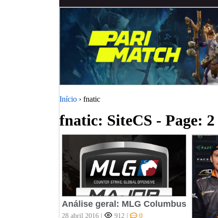
Início
› fnatic
fnatic: SiteCS - Page: 2
Análise geral: MLG Columbus
28 abril 2016
|
912
|
0