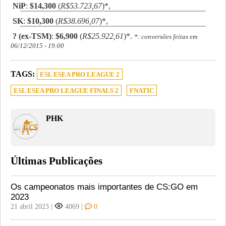
NiP
:
$14,300
(
R$53.723,67
)*,
SK
:
$10,300
(
R$38.696,07
)*,
? (ex-TSM)
:
$6,900
(
R$25.922,61
)*.
*: conversões feitas em
06/12/2015 - 19:00
TAGS:
ESL ESEA PRO LEAGUE 2
ESL ESEA PRO LEAGUE FINALS 2
FNATIC
PHK
Últimas Publicações
Os campeonatos mais importantes de CS:GO em
2023
21 abril 2023
|
4069
|
0