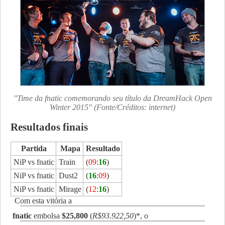
"Time da fnatic comemorando seu título da DreamHack Open
Winter 2015" (Fonte/Créditos: internet)
Resultados finais
Partida
Mapa
Resultado
NiP vs fnatic
Train
(
09
:
16
)
NiP vs fnatic
Dust2
(
16
:
09
)
NiP vs fnatic
Mirage
(
12
:
16
)
Com esta vitória a
fnatic
embolsa
$25,800
(
R$93.922,50
)*, o