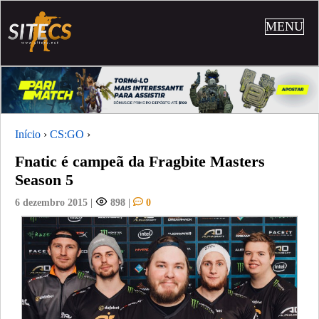
MENU
Início
›
CS:GO
›
Fnatic é campeã da Fragbite Masters
Season 5
6 dezembro 2015
|
898
|
0