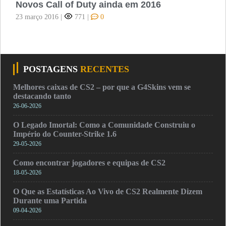
Novos Call of Duty ainda em 2016
23 março 2016
|
771
|
0
POSTAGENS
RECENTES
Melhores caixas de CS2 – por que a G4Skins vem se
destacando tanto
26-06-2026
O Legado Imortal: Como a Comunidade Construiu o
Império do Counter-Strike 1.6
29-05-2026
Como encontrar jogadores e equipas de CS2
18-05-2026
O Que as Estatísticas Ao Vivo de CS2 Realmente Dizem
Durante uma Partida
09-04-2026