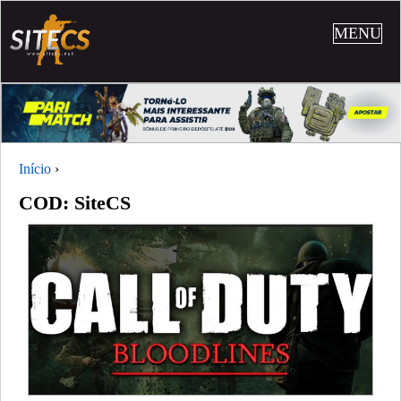
MENU
Início
›
COD: SiteCS