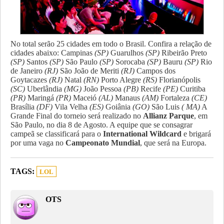
No total serão 25 cidades em todo o Brasil. Confira a relação de
cidades abaixo: Campinas
(SP)
Guarulhos
(SP)
Ribeirão Preto
(SP)
Santos
(SP)
São Paulo
(SP)
Sorocaba
(SP)
Bauru
(SP)
Rio
de Janeiro
(RJ)
São João de Meriti
(RJ)
Campos dos
Goytacazes
(RJ)
Natal
(RN)
Porto Alegre
(RS)
Florianópolis
(SC)
Uberlândia
(MG)
João Pessoa
(PB)
Recife
(PE)
Curitiba
(PR)
Maringá
(PR)
Maceió
(AL)
Manaus
(AM)
Fortaleza
(CE)
Brasília
(DF)
Vila Velha
(ES)
Goiânia
(GO)
São Luis
( MA)
A
Grande Final do torneio será realizado no
Allianz Parque
, em
São Paulo, no dia 8 de Agosto. A equipe que se consagrar
campeã se classificará para o
International Wildcard
e brigará
por uma vaga no
Campeonato Mundial
, que será na Europa.
TAGS:
LOL
OTS