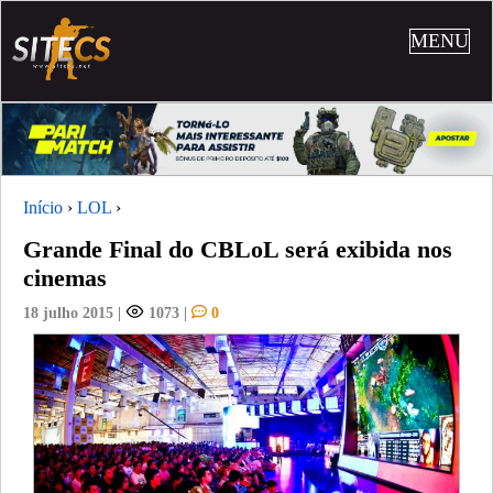
MENU
Início
›
LOL
›
Grande Final do CBLoL será exibida nos
cinemas
18 julho 2015
|
1073
|
0