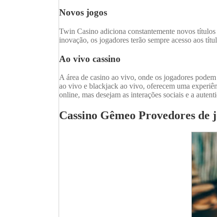
Novos jogos
Twin Casino adiciona constantemente novos títulos 
inovação, os jogadores terão sempre acesso aos tít
Ao vivo cassino
A área de casino ao vivo, onde os jogadores podem 
ao vivo e blackjack ao vivo, oferecem uma experiên
online, mas desejam as interações sociais e a autenti
Cassino Gêmeo Provedores de j