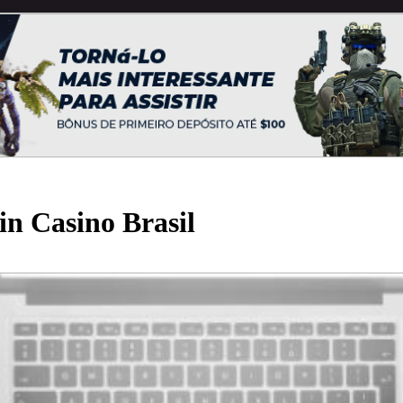
n Casino Brasil