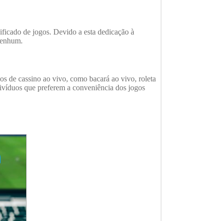
ificado de jogos. Devido a esta dedicação à
 nenhum.
s de cassino ao vivo, como bacará ao vivo, roleta
divíduos que preferem a conveniência dos jogos