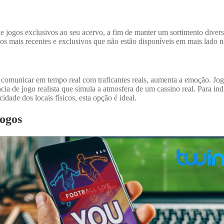
e jogos exclusivos ao seu acervo, a fim de manter um sortimento divers
ulos mais recentes e exclusivos que não estão disponíveis em mais lado
comunicar em tempo real com traficantes reais, aumenta a emoção. Jogo
cia de jogo realista que simula a atmosfera de um cassino real. Para in
cidade dos locais físicos, esta opção é ideal.
ogos