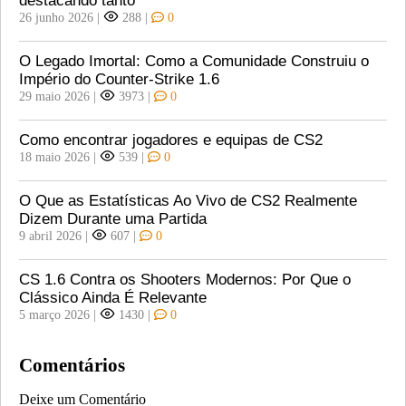
destacando tanto
26 junho 2026
|
288
|
0
O Legado Imortal: Como a Comunidade Construiu o
Império do Counter-Strike 1.6
29 maio 2026
|
3973
|
0
Como encontrar jogadores e equipas de CS2
18 maio 2026
|
539
|
0
O Que as Estatísticas Ao Vivo de CS2 Realmente
Dizem Durante uma Partida
9 abril 2026
|
607
|
0
CS 1.6 Contra os Shooters Modernos: Por Que o
Clássico Ainda É Relevante
5 março 2026
|
1430
|
0
Comentários
Deixe um Comentário