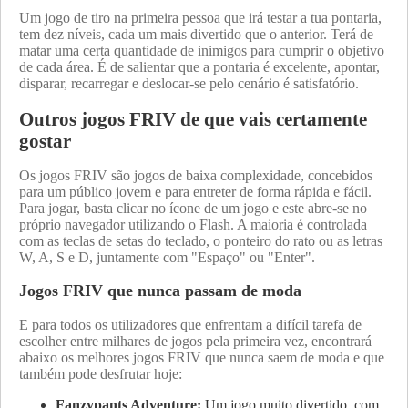
Um jogo de tiro na primeira pessoa que irá testar a tua pontaria,
tem dez níveis, cada um mais divertido que o anterior. Terá de
matar uma certa quantidade de inimigos para cumprir o objetivo
de cada área. É de salientar que a pontaria é excelente, apontar,
disparar, recarregar e deslocar-se pelo cenário é satisfatório.
Outros jogos FRIV de que vais certamente
gostar
Os jogos FRIV são jogos de baixa complexidade, concebidos
para um público jovem e para entreter de forma rápida e fácil.
Para jogar, basta clicar no ícone de um jogo e este abre-se no
próprio navegador utilizando o Flash. A maioria é controlada
com as teclas de setas do teclado, o ponteiro do rato ou as letras
W, A, S e D, juntamente com "Espaço" ou "Enter".
Jogos FRIV que nunca passam de moda
E para todos os utilizadores que enfrentam a difícil tarefa de
escolher entre milhares de jogos pela primeira vez, encontrará
abaixo os melhores jogos FRIV que nunca saem de moda e que
também pode desfrutar hoje:
Fanzypants Adventure:
Um jogo muito divertido, com