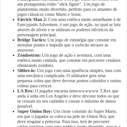
um protagonista estilo "stick figure". Um jogo de
plataformas muito divertido, perfeito para os amantes de
jogos clássicos como Mario e Sonic.
Electric Man 2:
Com uma estética muito semelhante à de
Fancypants Adventure, é um jogo de ação, no qual se luta
através de níveis e se utilizam os poderes eléctricos da
personagem principal.
Bridge Tactics:
Um jogo de estratégia que consiste em
derrubar pontes e impedir que o exército invasor as
atravesse.
Zombotron:
Um jogo de ação e aventura, com uma
estética muito cuidada, que consiste em percorrer cenários
eliminando zombies.
Slither.io:
Um jogo com uma aparência simples, mas com
uma mecânica complicada. O utilizador gere uma
pequena cobra que deve devorar pontos coloridos e outras
cobras para crescer.
LA Rex:
O jogador encarna umwwwwwww T.Rex que
anda à solta em Los Angeles e deve devorar todos os que
se cruzam no seu caminho e causar o máximo de danos
possível.
Super Onion Boy:
Um clone colorido do Super Mario,
em que o jogador se coloca na pele do Onion Boy que
deve resgatar a princesa. Para isso, terá de percorrer
vários cenários com uma estética muito divertida, graças a