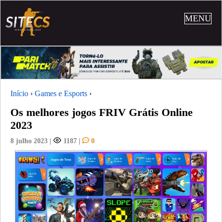
MENU
Início
›
Games e Esports
›
Os melhores jogos FRIV Grátis Online
2023
8 julho 2023
|
1187
|
0