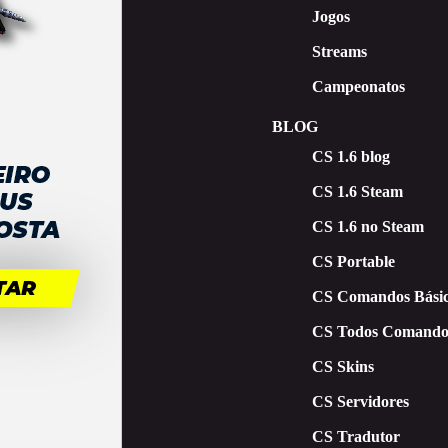
Jogos
Streams
Campeonatos
BLOG
CS 1.6 blog
CS 1.6 Steam
CS 1.6 no Steam
CS Portable
CS Comandos Básic
CS Todos Comando
CS Skins
CS Servidores
CS Tradutor