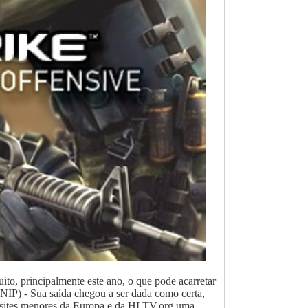
to, principalmente este ano, o que pode acarretar
NIP) - Sua saída chegou a ser dada como certa,
em sites menores da Europa e da HLTV.org uma