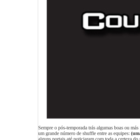
Sempre o pós-temporada trás algumas boas ou más no
um grande número de shuffle entre as equipes:
(uma
alguns portais até noticiaram com toda a certeza d