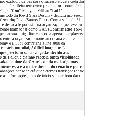
o explodiu de vez para o sucesso e que a cada dia
que a brasileira tem como projeto uma ponte aérea
Felipe "
fbm
" Mengue, Willian "
Lul4
"
ime todo da Keyd Stars Destinyy decidiu não seguir
firmado)
Pava (Santos.Dex) - Com a saída de S1
se destaca (e por estar na organização que revelou
ormente iriam jogar como GA).
(Confirmado)
TSM -
ensar sua antiga line composta apenas por players
entre a organização norte-americana e a line,
my e a TSM contrataria a line atual da
enário mundial, é difícil imaginar ela
 que precisam ser alcançadas devido aos
 de Fallen e cia não recebia tanta visibilidade
aka e o time da GA trás ainda mais algumas
amente essa é a maior dúvida do cenário e pode
ansações penso "Será que veremos transações entre
zo as informações, mas de inicio sempre bom dar um