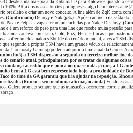
S:GO desde a ida ma época da Kabum.TD para Katowice quando o cenári
da 100% BR a dos nossos irmãos portugueses, algo bem interessante já 
io brasileiro e criar um novo conceito. A line além de ZqK conta com 
es.
(Confirmado)
Detinyy e Nak (g3x) - Após o anúncio da saída do t
da de Pava e Felps as vagas foram preenchidas por Nak e Destinyy.
(Con
ne e é um reforço de peso para uma line que recebe muita pressão para 
quando ainda contava com Taco, Cold, FnX, Hen1 e Lucas1 que posteri
ssa sofrer um dos maiores Shuffle do cenário mundial, após a TSM disp
vo que segundo a própria TSM havia um grande vácuo de relacionamento 
o da Luminosity Gaming) poderia adquirir o time atual da Games Acade
ntou hu3) a TSM dispensou a segunda ou terceira melhor line do c
do cenário atual, principalmente por se tratar de algumas coisas
essa mudança acredito que é pouca ou quase nula, já que, a LG antes
muito bem a LG está bem representada hoje, a proximidade de Buy
 Taco do time da GA garantiu que iria ajudar na reposição. Sincer
oncretizado. (Rumor - sem nenhuma afirmação ainda)
Vendo essas tr
uco. Galera prometo sempre que as transações ocorrerem corro e atuali
 abraço