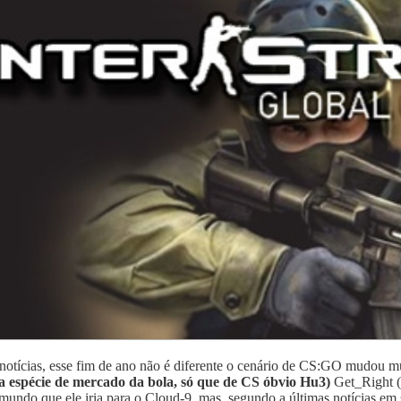
tícias, esse fim de ano não é diferente o cenário de CS:GO mudou mui
 espécie de mercado da bola, só que de CS óbvio Hu3)
Get_Right (
o mundo que ele iria para o Cloud-9, mas, segundo a últimas notícias 