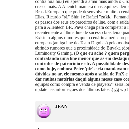
contra hu3 hu3) eu aprendi a amar mais ainda o C
cresce mais. A Alientch manterá duas equipes além 
Brasil-Europa o que pode desenvolver muito o cenár
Elias, Ricardo "
s1
" Shinji e Rafael "
zakk
" Fernand
os passos dos seus ex-parceiros de line, com a saí
para a Alientech.BR, Pava chega para completar a li
recentemente a última line de sucesso brasileira 
Existem alguns rumores que o cenário americano po
europeus (antiga line do Team Dignitas) pelo moti
abrindo rumores que a proximidade do Buyaka (don
Luminosity Gaming.
(O que eu acho ? quem pergu
contratando uma line menor que as em destaques 
contratos de patrocínio e etc. A possibilidade d
como hoje, embora Peter 'ptr' e cia mandavam 
dúvidas no ar, ele mesmo após a saída de FnX e
dar muitas matérias daqui alguns meses caso c
equipes como compra e venda de players?" seria lo
update nas informações dos últimos fatos :) gg wp !
JEAN