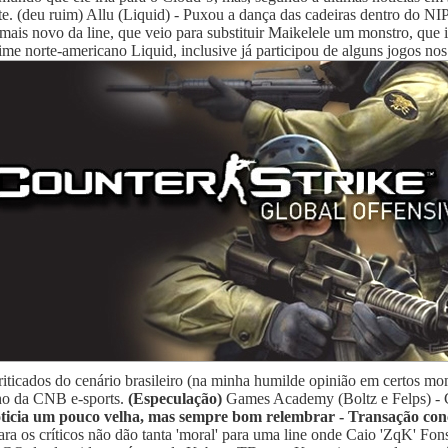
te. (deu ruim) Allu (Liquid) - Puxou a dança das cadeiras dentro do NI
r mais novo da line, que veio para substituir Maikelele um monstro, que
time norte-americano Liquid, inclusive já participou de alguns jogos nos
ticados do cenário brasileiro (na minha humilde opinião em certos m
nho da CNB e-sports.
(Especulação)
Games Academy (Boltz e Felps) - 
oticia um pouco velha, mas sempre bom relembrar - Transação con
ara os críticos não dão tanta 'moral' para uma line onde Caio 'ZqK' Fon