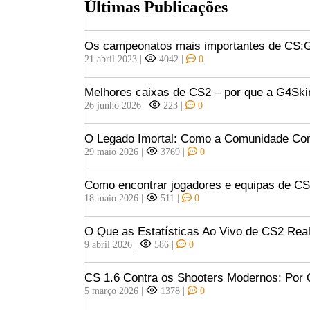
Últimas Publicações
Os campeonatos mais importantes de CS
21 abril 2023
|
4042
|
0
Melhores caixas de CS2 – por que a G4Ski
26 junho 2026
|
223
|
0
O Legado Imortal: Como a Comunidade Const
29 maio 2026
|
3769
|
0
Como encontrar jogadores e equipas de C
18 maio 2026
|
511
|
0
O Que as Estatísticas Ao Vivo de CS2 Rea
9 abril 2026
|
586
|
0
CS 1.6 Contra os Shooters Modernos: Por 
5 março 2026
|
1378
|
0