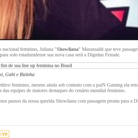
o nacional feminino, Juliana "
Showliana
" Maransaldi que teve passage
 para solo estadunidense sua nova casa será a Dignitas Female.
i, Gabi e Bizinha
etitivo feminino, mesmo ainda sob contrato com a paiN Gaming ela retor
ma das equipes de maiores destaques do cenário mundial feminino.
ximos passos da nossa querida Showliana com passagem pronta para a Di
EYD