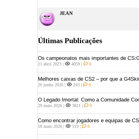
JEAN
Últimas Publicações
Os campeonatos mais importantes de CS
21 abril 2023
|
4059
|
0
Melhores caixas de CS2 – por que a G4Ski
26 junho 2026
|
243
|
0
O Legado Imortal: Como a Comunidade Const
29 maio 2026
|
3821
|
0
Como encontrar jogadores e equipas de C
18 maio 2026
|
519
|
0