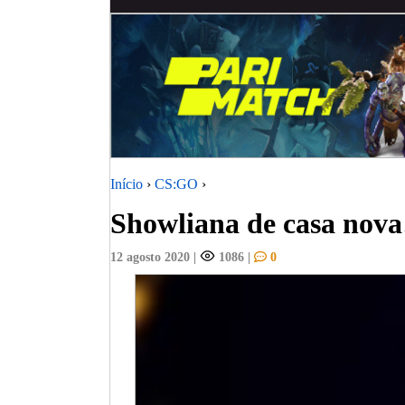
Início
›
CS:GO
›
Showliana de casa nova
12 agosto 2020
|
1086
|
0