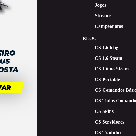
Jogos
Streams
Campeonatos
BLOG
CS 1.6 blog
CS 1.6 Steam
CS 1.6 no Steam
CS Portable
CS Comandos Básic
CS Todos Comando
CS Skins
CS Servidores
CS Tradutor