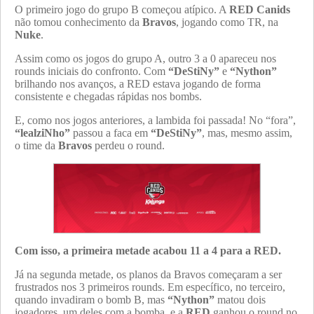
O primeiro jogo do grupo B começou atípico. A
RED Canids
não tomou conhecimento da
Bravos
, jogando como TR, na
Nuke
.
Assim como os jogos do grupo A, outro 3 a 0 apareceu nos
rounds iniciais do confronto. Com
“DeStiNy”
e
“Nython”
brilhando nos avanços, a RED estava jogando de forma
consistente e chegadas rápidas nos bombs.
E, como nos jogos anteriores, a lambida foi passada! No “fora”,
“lealziNho”
passou a faca em
“DeStiNy”
, mas, mesmo assim,
o time da
Bravos
perdeu o round.
Com isso, a primeira metade acabou 11 a 4 para a RED.
Já na segunda metade, os planos da Bravos começaram a ser
frustrados nos 3 primeiros rounds. Em específico, no terceiro,
quando invadiram o bomb B, mas
“Nython”
matou dois
jogadores, um deles com a bomba, e a
RED
ganhou o round no