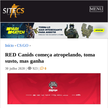
MENU
Início
›
CS:GO
›
RED Canids começa atropelando, toma
susto, mas ganha
30 julho 2020
|
923
|
0