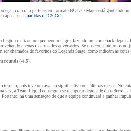
começar, com oito partidas em formato BO1. O Major está ganhando imp
ra apostar nas
partidas de CS:GO
.
erLegion realizou um pequeno milagre, fazendo um comeback depois de
proveitando apenas os erros dos adversários. Se nos concentrarmos no 
em ser chamados de favoritos do Legends Stage, como indicam as cotas
 rounds (-4,5).
do torneio, pois teve um avanço significativo nos últimos meses. No 
ua vez, a Team Liquid conseguiu se recuperar depois de duas derrotas i
 Portanto, há uma sensação de que a equipe continuará a ganhar impulso
ogo, equilibrando-se na linha entre a agressão inicial e o desejo de s