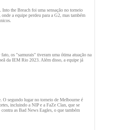
. Into the Breach foi uma sensação no torneio
s, onde a equipe perdeu para a G2, mas também
nicos.
 fato, os "samurais" tiveram uma ótima atuação na
mpeã da IEM Rio 2023. Além disso, a equipe já
e. O segundo lugar no torneio de Melbourne é
rtes, incluindo a NIP e a FaZe Clan, que se
go contra as Bad News Eagles, o que também