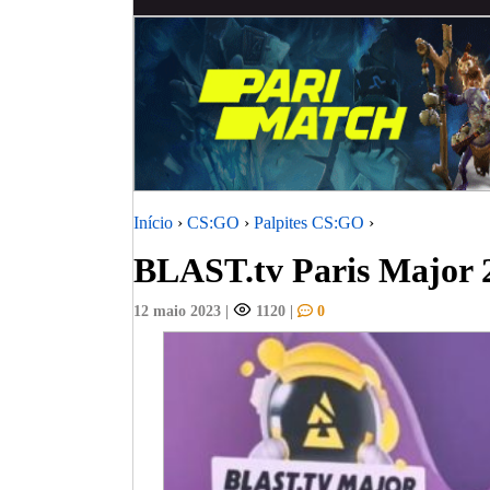
Início
›
CS:GO
›
Palpites CS:GO
›
BLAST.tv Paris Major 2
12 maio 2023
|
1120
|
0