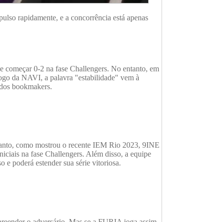
ulso rapidamente, e a concorrência está apenas
 começar 0-2 na fase Challengers. No entanto, em
jogo da NAVI, a palavra "estabilidade" vem à
 dos bookmakers.
entanto, como mostrou o recente IEM Rio 2023, 9INE
niciais na fase Challengers. Além disso, a equipe
 e poderá estender sua série vitoriosa.
urpreender o adversário. Mas se a FURIA joga assim