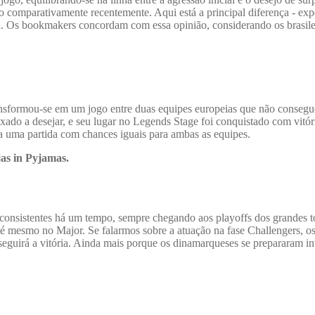
comparativamente recentemente. Aqui está a principal diferença - exper
 Os bookmakers concordam com essa opinião, considerando os brasileir
nsformou-se em um jogo entre duas equipes europeias que não consegu
xado a desejar, e seu lugar no Legends Stage foi conquistado com vitór
a uma partida com chances iguais para ambas as equipes.
jas in Pyjamas.
onsistentes há um tempo, sempre chegando aos playoffs dos grandes to
 até mesmo no Major. Se falarmos sobre a atuação na fase Challengers,
nseguirá a vitória. Ainda mais porque os dinamarqueses se prepararam 