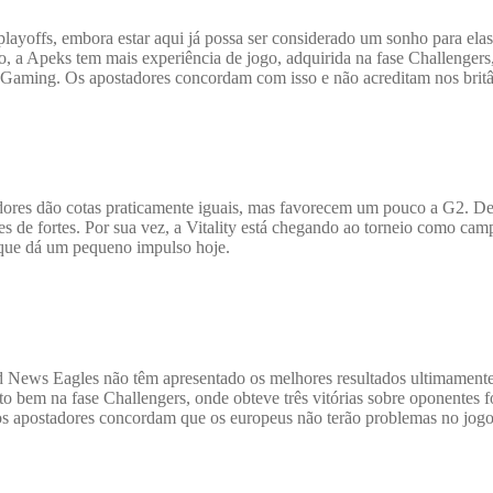
layoffs, embora estar aqui já possa ser considerado um sonho para elas
 a Apeks tem mais experiência de jogo, adquirida na fase Challenger
aming. Os apostadores concordam com isso e não acreditam nos britâ
dores dão cotas praticamente iguais, mas favorecem um pouco a G2. De
es de fortes. Por sua vez, a Vitality está chegando ao torneio como ca
que dá um pequeno impulso hoje.
Bad News Eagles não têm apresentado os melhores resultados ultimament
em na fase Challengers, onde obteve três vitórias sobre oponentes fo
s os apostadores concordam que os europeus não terão problemas no jo