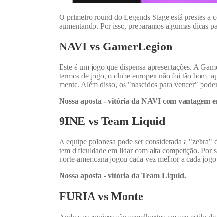
O primeiro round do Legends Stage está prestes a 
aumentando. Por isso, preparamos algumas dicas pa
NAVI vs GamerLegion
Este é um jogo que dispensa apresentações. A Gam
termos de jogo, o clube europeu não foi tão bom, a
mente. Além disso, os "nascidos para vencer" pod
Nossa aposta - vitória da NAVI com vantagem em
9INE vs Team Liquid
A equipe polonesa pode ser considerada a "zebra" 
tem dificuldade em lidar com alta competição. Por s
norte-americana jogou cada vez melhor a cada jogo.
Nossa aposta - vitória da Team Liquid.
FURIA vs Monte
Ambas as equipes são semelhantes em seu estilo de j