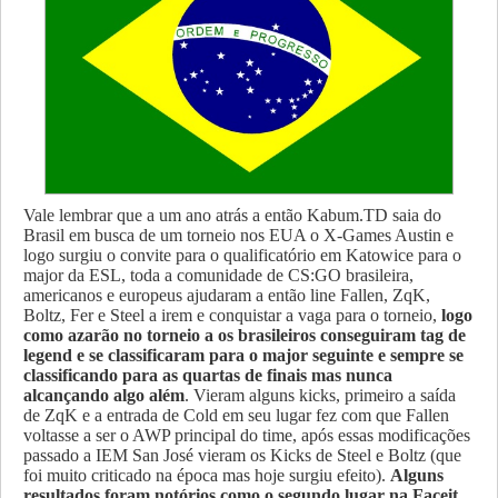
Vale lembrar que a um ano atrás a então Kabum.TD saia do
Brasil em busca de um torneio nos EUA o X-Games Austin e
logo surgiu o convite para o qualificatório em Katowice para o
major da ESL, toda a comunidade de CS:GO brasileira,
americanos e europeus ajudaram a então line Fallen, ZqK,
Boltz, Fer e Steel a irem e conquistar a vaga para o torneio,
logo
como azarão no torneio a os brasileiros conseguiram tag de
legend e se classificaram para o major seguinte e sempre se
classificando para as quartas de finais mas nunca
alcançando algo além
. Vieram alguns kicks, primeiro a saída
de ZqK e a entrada de Cold em seu lugar fez com que Fallen
voltasse a ser o AWP principal do time, após essas modificações
passado a IEM San José vieram os Kicks de Steel e Boltz (que
foi muito criticado na época mas hoje surgiu efeito).
Alguns
resultados foram notórios como o segundo lugar na Faceit