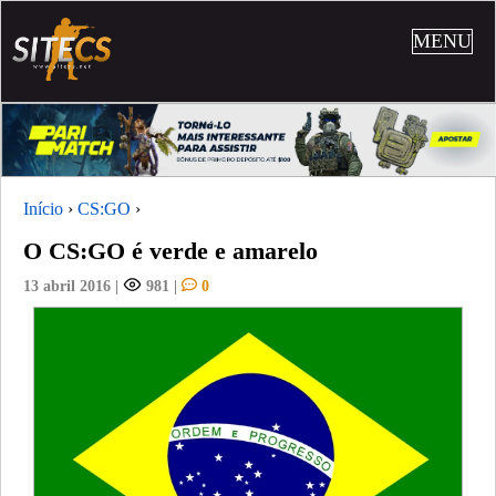
MENU
Início
›
CS:GO
›
O CS:GO é verde e amarelo
13 abril 2016
|
981
|
0