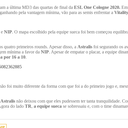
am a última MD3 das quartas de final da
ESL One Cologne 2020.
Em 
ganhando pela vantagem mínima, vão para as semis enfrentar a
Vitalit
e
NIP
. O mapa escolhido pela equipe sueca foi bem começou equilib
os quatro primeiros rounds. Apesar disso, a
Astralis
foi segurando os av
agem mínima a favor da
NIP
. Apesar de empatar o placar, a equipe din
a por 16 a 10
.
915082362885
 não foi muito diferente da forma com que foi a do primeiro jogo e, m
a
Astralis
não deixou com que eles pudessem ter tanta tranquilidade. Co
Agora do lado
TR
,
a equipe sueca
se sobressaiu e, com o time dinamar
NIP