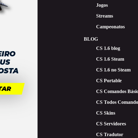
Jogos
Streams
Campeonatos
BLOG
CS 1.6 blog
CS 1.6 Steam
CS 1.6 no Steam
CS Portable
CS Comandos Básic
CS Todos Comando
CS Skins
CS Servidores
CS Tradutor