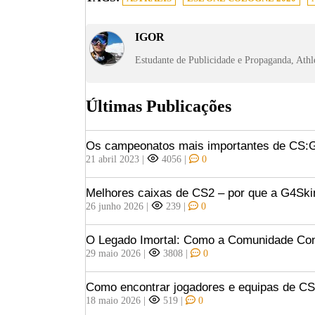
IGOR
Estudante de Publicidade e Propaganda, Athle
Últimas Publicações
Os campeonatos mais importantes de CS
21 abril 2023
|
4056
|
0
Melhores caixas de CS2 – por que a G4Ski
26 junho 2026
|
239
|
0
O Legado Imortal: Como a Comunidade Const
29 maio 2026
|
3808
|
0
Como encontrar jogadores e equipas de C
18 maio 2026
|
519
|
0