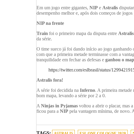
Em um jogo entre gigantes,
NIP
e
Astralis
disputar
desempenho melhor e, após dois começos de jogos 
NIP na frente
Train
foi o primeiro mapa da disputa entre
Astralis
da série.
O time sueco já foi dando início ao jogo ganhando 
com que a primeira metade terminasse com a vant
tranquilidade em fechar as defesas e
ganhou o map
https://twitter.com/eslbrasil/status/1299421
Astralis fora!
A série foi decidida na
Inferno
. A primeira metade
bom mapa, levando a série por 2 a 0.
A
Ninjas in Pyjamas
voltou a abrir o placar, mas 
ficou para a
NIP
pela vantagem mínima, de novo. 
TAGS:
ASTRALIS
ESL ONE COLOGNE 2020