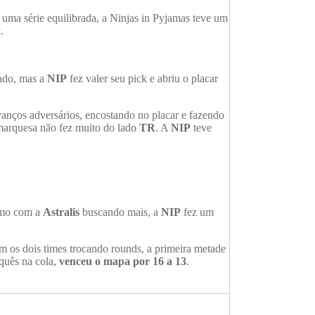
uma série equilibrada, a Ninjas in Pyjamas teve um
y
.
rado, mas a
NIP
fez valer seu pick e abriu o placar
anços adversários, encostando no placar e fazendo
amarquesa não fez muito do lado
TR
. A
NIP
teve
esmo com a
Astralis
buscando mais, a
NIP
fez um
m os dois times trocando rounds, a primeira metade
quês na cola,
venceu o mapa por 16 a 13
.