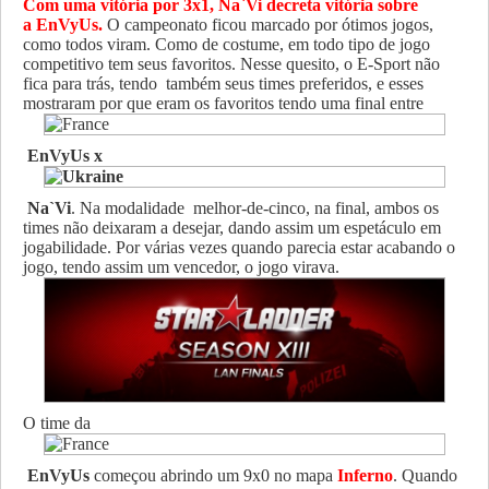
Com uma vitória por 3x1, Na`Vi decreta vitória sobre
a EnVyUs.
O campeonato ficou marcado por ótimos jogos,
como todos viram. Como de costume, em todo tipo de jogo
competitivo tem seus favoritos. Nesse quesito, o E-Sport não
fica para trás, tendo também seus times preferidos, e esses
mostraram por que eram os favoritos tendo uma final entre
EnVyUs x
Na`Vi
. Na modalidade melhor-de-cinco, na final, ambos os
times não deixaram a desejar, dando assim um espetáculo em
jogabilidade. Por várias vezes quando parecia estar acabando o
jogo, tendo assim um vencedor, o jogo virava.
O time da
EnVyUs
começou abrindo um 9x0 no mapa
Inferno
. Quando