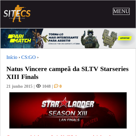
MENU
Início
›
CS:GO
›
Natus Vincere campeã da SLTV Starseries
XIII Finals
21 junho 2015
|
1048
|
0