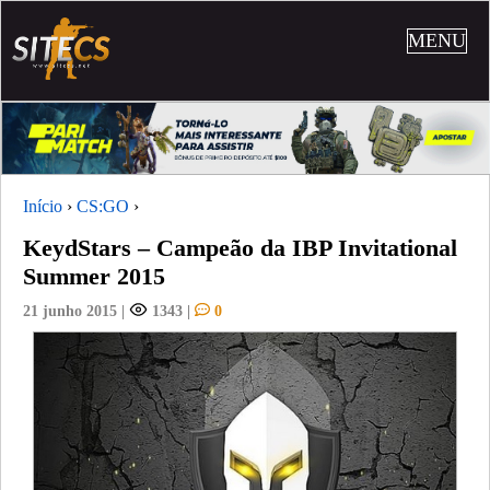
MENU
Início
›
CS:GO
›
KeydStars – Campeão da IBP Invitational
Summer 2015
21 junho 2015
|
1343
|
0