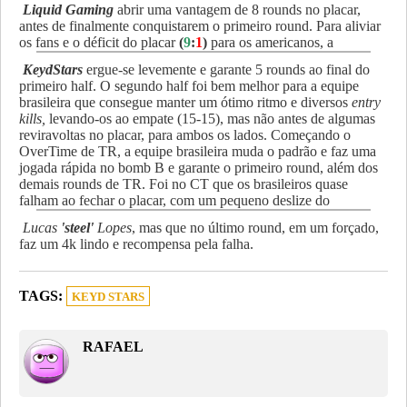
Liquid Gaming
abrir uma vantagem de 8 rounds no placar,
antes de finalmente conquistarem o primeiro round. Para aliviar
os fans e o déficit do placar
(
9
:
1
)
para os americanos, a
KeydStars
ergue-se levemente e garante 5 rounds ao final do
primeiro half. O segundo half foi bem melhor para a equipe
brasileira que consegue manter um ótimo ritmo e diversos
entry
kills,
levando-os ao empate (15-15), mas não antes de algumas
reviravoltas no placar, para ambos os lados. Começando o
OverTime de TR, a equipe brasileira muda o padrão e faz uma
jogada rápida no bomb B e garante o primeiro round, além dos
demais rounds de TR. Foi no CT que os brasileiros quase
falham ao fechar o placar, com um pequeno deslize do
Lucas
'steel'
Lopes
, mas que no último round, em um forçado,
faz um 4k lindo e recompensa pela falha.
TAGS:
KEYD STARS
RAFAEL