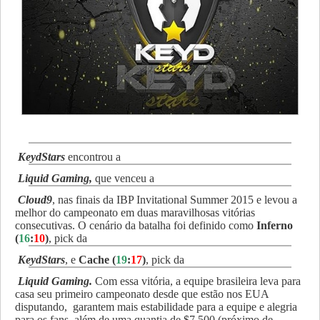
KeydStars
encontrou a
Liquid Gaming,
que venceu a
C
loud9
, nas finais da IBP Invitational Summer 2015 e levou a
melhor do campeonato em duas maravilhosas vitórias
consecutivas. O cenário da batalha foi definido como
Inferno
(
16
:
10
)
, pick da
KeydStars
, e
Cache (
19
:
17
)
, pick da
Liquid Gaming.
Com essa vitória, a equipe brasileira leva para
casa seu primeiro campeonato desde que estão nos EUA
disputando, garantem mais estabilidade para a equipe e alegria
para os fans, além de uma quantia de $7.500 (próximo de