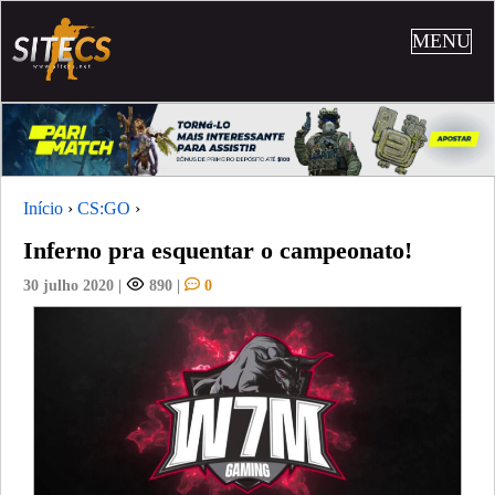
MENU
Início
›
CS:GO
›
Inferno pra esquentar o campeonato!
30 julho 2020
|
890
|
0