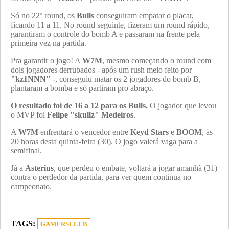
Só no 22º round, os
Bulls
conseguiram empatar o placar,
ficando 11 a 11. No round seguinte, fizeram um round rápido,
garantiram o controle do bomb A e passaram na frente pela
primeira vez na partida.
Pra garantir o jogo! A
W7M
, mesmo começando o round com
dois jogadores derrubados - após um rush meio feito por
"kz1NNN"
-, conseguiu matar os 2 jogadores do bomb B,
plantaram a bomba e só partiram pro abraço.
O resultado foi de 16 a 12 para os Bulls.
O jogador que levou
o MVP foi
Felipe "skullz" Medeiros
.
A
W7M
enfrentará o vencedor entre
Keyd Stars
e
BOOM
, às
20 horas desta quinta-feira (30). O jogo valerá vaga para a
semifinal.
Já a
Asterius
, que perdeu o embate, voltará a jogar amanhã (31)
contra o perdedor da partida, para ver quem continua no
campeonato.
TAGS:
GAMERSCLUB