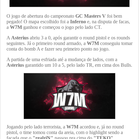
O jogo de abertura do campeonato
GC Masters V
foi bem
pegado! O mapa escolhido foi a
Inferno
e, na disputa de facas,
a
W7M
ganhou e começou o jogo pelo lado CT.
A
Asterius
abriu 3 a 0, após garantir o round pistol e os rounds
seguintes. Já o primeiro round armado, a
W7M
conseguiu tomar
conta do bomb A e fazer seu primeiro ponto no jogo.
A partida de uma esfriada até a mudança de lados, com a
Asterius
garantido um 10 a 5, pelo lado TR, em cima dos Bulls.
Jogando pelo lado terrorista, a
W7M
acordou e, já no round
pistol, o time tomou conta da areia, com o highlight sendo a
facada que o
"realziN"
passou pra cima do
"TEKO"
.