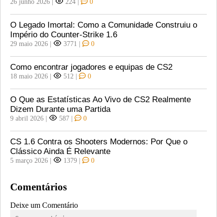
26 junho 2026
|
224
|
0
O Legado Imortal: Como a Comunidade Construiu o
Império do Counter-Strike 1.6
29 maio 2026
|
3771
|
0
Como encontrar jogadores e equipas de CS2
18 maio 2026
|
512
|
0
O Que as Estatísticas Ao Vivo de CS2 Realmente
Dizem Durante uma Partida
9 abril 2026
|
587
|
0
CS 1.6 Contra os Shooters Modernos: Por Que o
Clássico Ainda É Relevante
5 março 2026
|
1379
|
0
Comentários
Deixe um Comentário