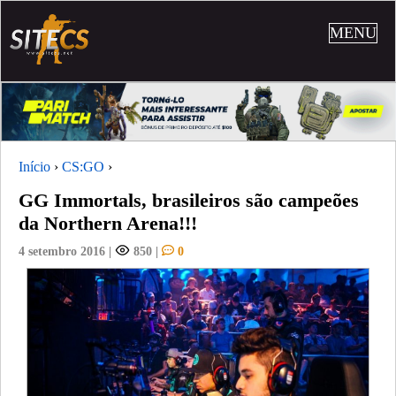
MENU
Início
›
CS:GO
›
GG Immortals, brasileiros são campeões
da Northern Arena!!!
4 setembro 2016
|
850
|
0