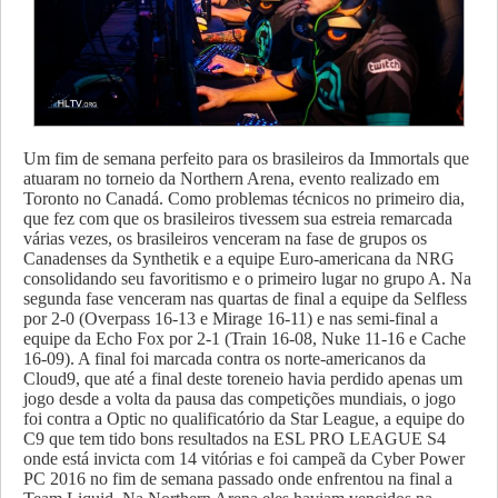
Um fim de semana perfeito para os brasileiros da Immortals que
atuaram no torneio da Northern Arena, evento realizado em
Toronto no Canadá. Como problemas técnicos no primeiro dia,
que fez com que os brasileiros tivessem sua estreia remarcada
várias vezes, os brasileiros venceram na fase de grupos os
Canadenses da Synthetik e a equipe Euro-americana da NRG
consolidando seu favoritismo e o primeiro lugar no grupo A. Na
segunda fase venceram nas quartas de final a equipe da Selfless
por 2-0 (Overpass 16-13 e Mirage 16-11) e nas semi-final a
equipe da Echo Fox por 2-1 (Train 16-08, Nuke 11-16 e Cache
16-09). A final foi marcada contra os norte-americanos da
Cloud9, que até a final deste toreneio havia perdido apenas um
jogo desde a volta da pausa das competições mundiais, o jogo
foi contra a Optic no qualificatório da Star League, a equipe do
C9 que tem tido bons resultados na ESL PRO LEAGUE S4
onde está invicta com 14 vitórias e foi campeã da Cyber Power
PC 2016 no fim de semana passado onde enfrentou na final a