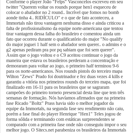
Conforme o player João "Felps" Vasconcelos escreveu em seu
twitter "Querem voltar os rounds porque hen1 esqueceu de
colocar o abafador no 2 round.. Incrível que fomos no bomb
aonde tinha 4.. RIDÍCULO" e o que de fato aconteceu, a
Immortals não tirou vantagem nenhuma disso e ainda criticou a
falta de profissionalismo da equipe norte-americana que tentou
tirar vantagem dessa falha do brasileiro e comentou ainda um
fato que ocorreu durante o qualificatório do major "No qualify
do major joguei 1 half sem o abafador sem querer.. o admins e o
g2 apenas pediram pra por pq sabiam que foi sem querer".
Assim que o jogo voltou e o C9 aceitou continuar o jogo da
maneira que estava os brasileiros perderam a concentração e
demoraram para voltar ao jogo, o primeiro half terminou 9-6
para os norte-americanos. Nos rounds pistols do terceiro mapa
Wilton "Zews" Prado foi doutrinador e fez duas vezes 4 kills e
garantiu a vitória nos primeiros rounds do terceiro mapa, que foi
finalizado em 16-11 para os brasileiros que se sagraram
campeões do primeiro torneio presencial desta line que tem três
semanas de formação. Nós havíamos afirmados que na primeira
fase Ricado "Boltz" Prass havia sido o melhor jogador da
equipe da Immortals, na segunda fase seu rendimento não caiu,
porém a fase final do player Henrique "Hen1" Teles jogou de
forma sólida e terminando com estáticas surpreendentes se
comparado com a primeira fase onde não conseguiu impor o seu
melhor jogo. O Sitecs.net parabeniza os brasileiros da Immortals