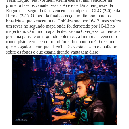
Team Liquid. Na Northern Arena eles haviam vencidos na
primeira fase os canadenses da Ace e os Dinamarqueses da
Rogue e na segunda fase venceu as equipes da CLG (2-0) e da
Heroic (2-1). O jogo da final começou muito bom para os
brasileiros que venceram na Cobblestone por 16-12, mas sofreu
um revés no segundo mapa onde foi derrotado por 16-13 no
mapa train. O último mapa da decisão na Overpass foi marcada
por uma pausa e uma grande polêmica, a Immortals venceu o
round pistol e venceu o round forçado quando o C9 reclamou
que o jogador Henrique "Hen1" Teles estava sem o abafador
sobre os fones e que estaria tirando vantagem disso.