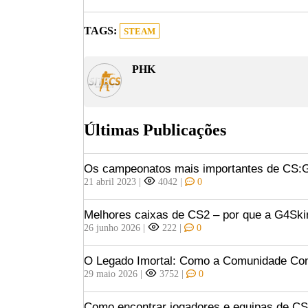
TAGS:
STEAM
PHK
Últimas Publicações
Os campeonatos mais importantes de CS
21 abril 2023
|
4042
|
0
Melhores caixas de CS2 – por que a G4Ski
26 junho 2026
|
222
|
0
O Legado Imortal: Como a Comunidade Const
29 maio 2026
|
3752
|
0
Como encontrar jogadores e equipas de C