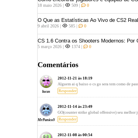
18 maio 2026
|
509
|
0
O Que as Estatísticas Ao Vivo de CS2 Rea
9 abril 2026
|
585
|
0
CS 1.6 Contra os Shooters Modernos: Por 
5 março 2026
|
1374
|
0
Comentários
2012-11-21 às 18:19
Alguem ai q baixo o cs go sera tem como de pas
Responder
lucas
2012-11-14 às 23:49
GO(counter strike global offensive) seu melhor
Responder
MrPanicoMateus
2012-11-08 às 00:54