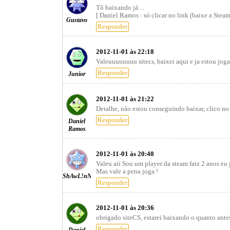
Tô baixando já…
[ Daniel Ramos : só clicar no link (baixe a Steam
Gustavo
Responder
2012-11-01 às 22:18
Valeuuuuuuuu sitecs, baixei aqui e ja estou jo
Responder
Junior
2012-11-01 às 21:22
Detalhe, não estou conseguindo baixar, clico n
Responder
Daniel
Ramos
2012-11-01 às 20:40
Valeu aii Sou um player da steam faiz 2 anos eu 
Mas vale a pena joga !
ShAwL!nN
Responder
2012-11-01 às 20:36
obrigado siteCS, estarei baixando o quanto ante
Responder