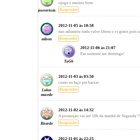
ojogo e muinto bom
Responder
joseverissimo
2012-11-05 às 18:58
nao adiantou nada valve libera o cs gratis pois 
Responder
milson
2012-11-06 às 21:07
Era somente ate domingo!
TuGh
2012-11-03 às 03:50
como eu faço pra baixar
Responder
Lukas
macedo
2012-11-02 às 14:32
A promoçao vai até 10h da manhã de Segunda !!
Responder
Ricardo
2012-11-01 às 22:25