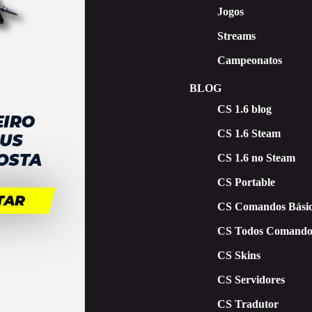
Jogos
Streams
Campeonatos
BLOG
CS 1.6 blog
CS 1.6 Steam
CS 1.6 no Steam
CS Portable
CS Comandos Básic
CS Todos Comando
CS Skins
CS Servidores
CS Tradutor