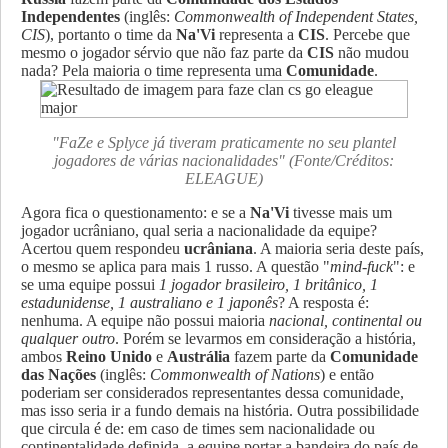
Independentes
(inglês:
Commonwealth of Independent States,
CIS
), portanto o time da
Na'Vi
representa a
CIS
. Percebe que
mesmo o jogador sérvio que não faz parte da
CIS
não mudou
nada? Pela maioria o time representa uma
Comunidade
.
"FaZe e Splyce já tiveram praticamente no seu plantel
jogadores de várias nacionalidades" (Fonte/Créditos:
ELEAGUE)
Agora fica o questionamento: e se a
Na'Vi
tivesse mais um
jogador ucrâniano, qual seria a nacionalidade da equipe?
Acertou quem respondeu
ucrâniana
. A maioria seria deste país,
o mesmo se aplica para mais 1 russo. A questão "
mind-fuck
": e
se uma equipe possui
1 jogador brasileiro, 1 britânico, 1
estadunidense, 1 australiano e 1 japonês
? A resposta é:
nenhuma. A equipe não possui maioria
nacional, continental ou
qualquer outro
. Porém se levarmos em consideração a história,
ambos
Reino Unido
e
Austrália
fazem parte da
Comunidade
das Nações
(inglês:
Commonwealth of Nations
) e então
poderiam ser considerados representantes dessa comunidade,
mas isso seria ir a fundo demais na história. Outra possibilidade
que circula é de: em caso de times sem nacionalidade ou
continentalidade definida, a equipe portar a bandeira do país de