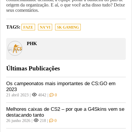
origem da organização. E aí, o que você acha disso tudo? Deixe
seus comentários.
TAGS:
FAZE
NA'VI
SK GAMING
PHK
Últimas Publicações
Os campeonatos mais importantes de CS:GO em
2023
21 abril 2023
|
4042
|
0
Melhores caixas de CS2 – por que a G4Skins vem se
destacando tanto
26 junho 2026
|
218
|
0