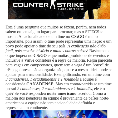
Esta é uma pergunta que muitos se fazem, porém, nem todos
sabem ou tem algum lugar para procurar, mas o SITECS te
mostra.
A nacionalidade de um time no
CS:GO
é muito
importante, pois assim, o time pode representar uma nação e um
povo pode apoiar o time do seu país.
A explicação não é tão
fácil, pois envolve história e muitas outras coisas!
Basicamente
o que impera no
CS:GO
e que muitas produtoras de eventos e
inclusive a
Valve
considera é a regra de maioria. Regra parecida
para vagas em campeonatos, quem tem a vaga é um "
core
" de
três jogadores e não a organização, quase a mesma ideia pode se
aplicar para a nacionalidade. Exemplificando: em um time com
3 canadenses, 1 estadunidense e 1 holandês
a equipe é
considerada
CANADENSE
. Mas em contra-partida se um time
possui
2 canadenses
,
2 estadunidenses
e
1 holandês
, ele é o
quê? Se você respondeu
norte-americano
, acertou. Como a
maioria dos jogadores da equipe é proveniente de países norte-
americanos a equipe não tem nacionalidade definida e
representa um continente.