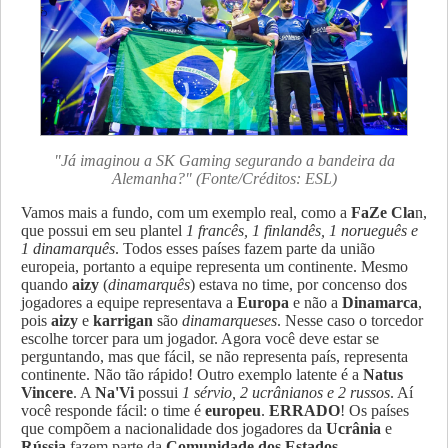
"Já imaginou a SK Gaming segurando a bandeira da
Alemanha?" (Fonte/Créditos: ESL)
Vamos mais a fundo, com um exemplo real, como a
FaZe Cla
n,
que possui em seu plantel
1 francês, 1 finlandês, 1 norueguês e
1 dinamarquês
. Todos esses países fazem parte da união
europeia, portanto a equipe representa um continente. Mesmo
quando
aizy
(
dinamarquês
) estava no time, por concenso dos
jogadores a equipe representava a
Europa
e não a
Dinamarca
,
pois
aizy
e
karrigan
são
dinamarqueses
. Nesse caso o torcedor
escolhe torcer para um jogador. Agora você deve estar se
perguntando, mas que fácil, se não representa país, representa
continente. Não tão rápido! Outro exemplo latente é a
Natus
Vincere
. A
Na'Vi
possui
1 sérvio, 2 ucrânianos e 2 russos
. Aí
você responde fácil: o time é
europeu
.
ERRADO
! Os países
que compõem a nacionalidade dos jogadores da
Ucrânia
e
Rússia
fazem parte da
Comunidade dos Estados