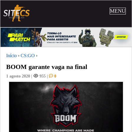
MENU
Início
›
CS:GO
›
BOOM garante vaga na final
1 agosto 2020
|
955
|
0