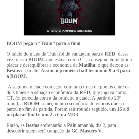
BOOM pega o “Train” para a final
O início do mapa da Train foi de vantagem para a
RED
, dessa
vez, mas a
BOOM
, que estava como CT, conseguiu equilibrar o
placar e desequilibrar a economia da
Matilha
, o que deixou as
Bestas
na frente.
Assim, o primeiro half terminou 9 a 6 para
a BOOM
.
A segunda metade começou com uma troca de pontos entre os
dois times e a situação econômica da
RED
, que jogava como
CT, foi parecida com a da primeira metade. A partir do 20º
round, a
BOOM
começou uma sequência de vitórias que só
parou no fim da partida. Foram seis rounds seguido, u
m 16 a 9
no placar final e um 2 a 0 na MD3
.
Então, as
Bestas
enfrentarão a
Pain
amanhã, dia 2, para
descobrir quem será campeão da
GC Masters V
.