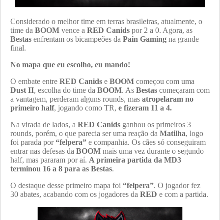
Considerado o melhor time em terras brasileiras, atualmente, o
time da
BOOM
vence a
RED Canids
por 2 a 0. Agora, as
Bestas
enfrentam os bicampeões da
Pain Gaming
na grande
final.
No mapa que eu escolho, eu mando!
O embate entre
RED Canids
e
BOOM
começou com uma
Dust II
, escolha do time da
BOOM
. As
Bestas
começaram com
a vantagem, perderam alguns rounds, mas
atropelaram no
primeiro half
, jogando como TR,
e fizeram 11 a 4.
Na virada de lados, a
RED Canids
ganhou os primeiros 3
rounds, porém, o que parecia ser uma reação da
Matilha
, logo
foi parada por
“felpera”
e companhia. Os cães só conseguiram
entrar nas defesas da
BOOM
mais uma vez durante o segundo
half, mas pararam por aí.
A primeira partida da MD3
terminou 16 a 8 para as Bestas
.
O destaque desse primeiro mapa foi
“felpera”
. O jogador fez
30 abates, acabando com os jogadores da
RED
e com a partida.