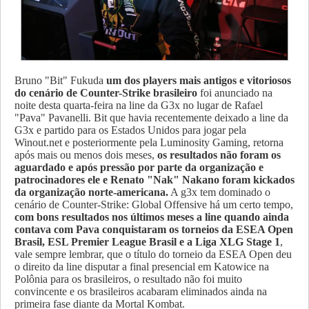
Bruno "Bit" Fukuda
um dos players mais antigos e vitoriosos
do cenário de Counter-Strike brasileiro
foi anunciado na
noite desta quarta-feira na line da G3x no lugar de Rafael
"Pava" Pavanelli. Bit que havia recentemente deixado a line da
G3x e partido para os Estados Unidos para jogar pela
Winout.net e posteriormente pela Luminosity Gaming, retorna
após mais ou menos dois meses,
os resultados não foram os
aguardado e após pressão por parte da organização e
patrocinadores ele e Renato "Nak" Nakano foram kickados
da organização norte-americana.
A g3x tem dominado o
cenário de Counter-Strike: Global Offensive há um certo tempo,
com bons resultados nos últimos meses a line quando ainda
contava com Pava conquistaram os torneios da ESEA Open
Brasil, ESL Premier League Brasil e a Liga XLG Stage 1
,
vale sempre lembrar, que o título do torneio da ESEA Open deu
o direito da line disputar a final presencial em Katowice na
Polônia para os brasileiros, o resultado não foi muito
convincente e os brasileiros acabaram eliminados ainda na
primeira fase diante da Mortal Kombat.