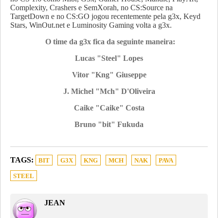
Complexity, Crashers e SemXorah, no CS:Source na
TargetDown e no CS:GO jogou recentemente pela g3x, Keyd
Stars, WinOut.net e Luminosity Gaming volta a g3x.
O time da g3x fica da seguinte maneira:
Lucas "Steel" Lopes
Vitor "Kng" Giuseppe
J. Michel "Mch" D'Oliveira
Caike "Caike" Costa
Bruno "bit" Fukuda
TAGS:
BIT
G3X
KNG
MCH
NAK
PAVA
STEEL
JEAN