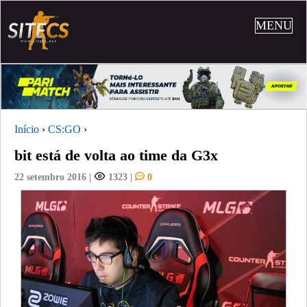
MENU
Início
›
CS:GO
›
bit está de volta ao time da G3x
22 setembro 2016
|
1323
|
0