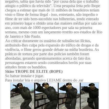
negativo, sabia que havia sido "por causa dela que o trabalho
atingiu o público da televisão". Uma pesquisa feita pelo Ibope
chegou a estimar que mais de 11 milhões de brasileiros teriam
visto o filme de forma ilegal - isso, entretanto, não impediu o
filme de ter sido bem-sucedido nas bilheterias, tendo estreado
em primeiro lugar e obtido uma das maiores médias por sala no
ano, com mais de 1000 espectadores por sala na primeira
semana, mesmo com um lançamento restrito aos estados de Rio
de Janeiro e São Paulo.
Ao criticar duramente os usuários de substâncias ilícitas,
atribuindo-lhes culpa pela expansão do tráfico de drogas e da
violência, o filme gerou grande debate na mídia brasileira. As
práticas de tortura por parte dos policias também foram
abordadas, gerando questionamentos acerca do fato dos
personagens estarem sendo considerados heróis por suas
atitudes frente os bandidos.
Skins TROPE DE ELITE (BOPE)
So baixar instalar e jogar.
Para instalar leia o arquivo LEIAME dentro do .rar