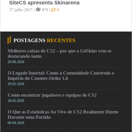
SiteCS apresenta Skinarena
27 julho 2017
|
879
|
0
POSTAGENS
RECENTES
Melhores caixas de CS2 – por que a G4Skins vem se
destacando tanto
26-06-2026
O Legado Imortal: Como a Comunidade Construiu o
Império do Counter-Strike 1.6
29-05-2026
Como encontrar jogadores e equipas de CS2
18-05-2026
O Que as Estatísticas Ao Vivo de CS2 Realmente Dizem
Durante uma Partida
09-04-2026