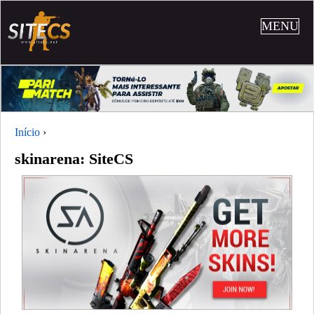
MENU
Início
›
skinarena: SiteCS