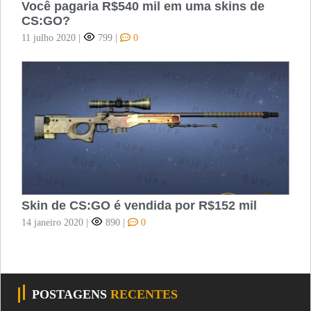
Você pagaria R$540 mil em uma skins de
CS:GO?
11 julho 2020
|
799
|
0
Skin de CS:GO é vendida por R$152 mil
14 janeiro 2020
|
890
|
0
POSTAGENS
RECENTES