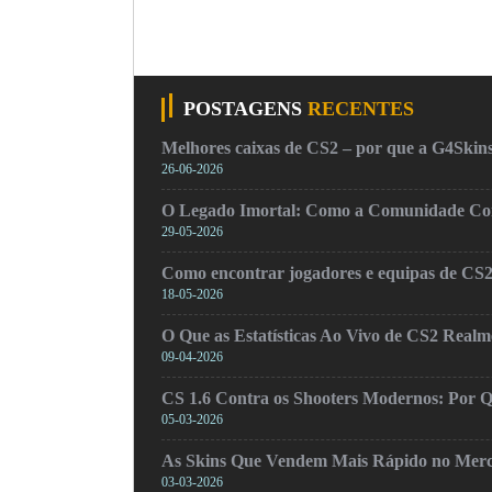
POSTAGENS
RECENTES
Melhores caixas de CS2 – por que a G4Skins
26-06-2026
O Legado Imortal: Como a Comunidade Cons
29-05-2026
Como encontrar jogadores e equipas de CS
18-05-2026
O Que as Estatísticas Ao Vivo de CS2 Real
09-04-2026
CS 1.6 Contra os Shooters Modernos: Por Q
05-03-2026
As Skins Que Vendem Mais Rápido no Mer
03-03-2026