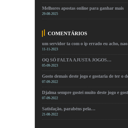
Melhores apostas online para ganhar mais
29-08-2025
COMENTÁRIOS
um servidor ta com o ip errado eu acho, na
11-11-2023
OQ SÓ FALTA AJUSTA JOGOS…
05-09-2023
Gosto demais deste jogo e gostaria de ter o
07-09-2022
Djalma sempre gostei muito deste jogo e gos
07-09-2022
Satisfação, parabéns pela…
21-08-2022