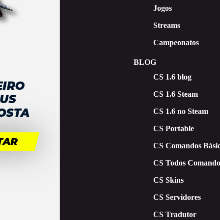
Jogos
Streams
Campeonatos
BLOG
CS 1.6 blog
CS 1.6 Steam
CS 1.6 no Steam
CS Portable
CS Comandos Básic
CS Todos Comando
CS Skins
CS Servidores
CS Tradutor