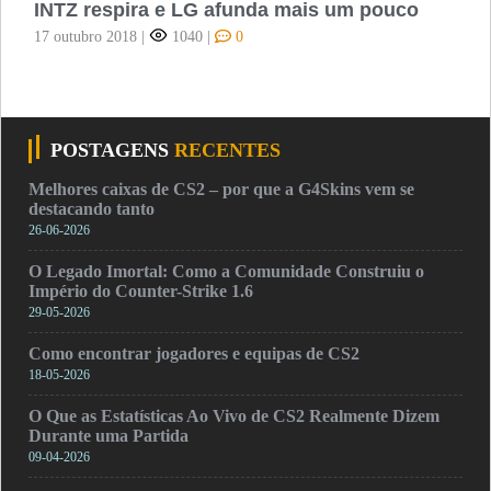
INTZ respira e LG afunda mais um pouco
17 outubro 2018
|
1040
|
0
POSTAGENS
RECENTES
Melhores caixas de CS2 – por que a G4Skins vem se
destacando tanto
26-06-2026
O Legado Imortal: Como a Comunidade Construiu o
Império do Counter-Strike 1.6
29-05-2026
Como encontrar jogadores e equipas de CS2
18-05-2026
O Que as Estatísticas Ao Vivo de CS2 Realmente Dizem
Durante uma Partida
09-04-2026