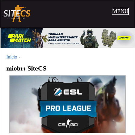
MENU
Início
›
miobr: SiteCS