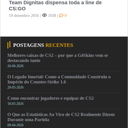
Team Dignitas dispensa toda a line de
CS:GO
19 dezembro 2016
|
1038
|
0
POSTAGENS
RECENTES
Melhores caixas de CS2 – por que a G4Skins vem se
destacando tanto
26-06-2026
O Legado Imortal: Como a Comunidade Construiu o
Império do Counter-Strike 1.6
29-05-2026
Como encontrar jogadores e equipas de CS2
18-05-2026
O Que as Estatísticas Ao Vivo de CS2 Realmente Dizem
Durante uma Partida
09-04-2026