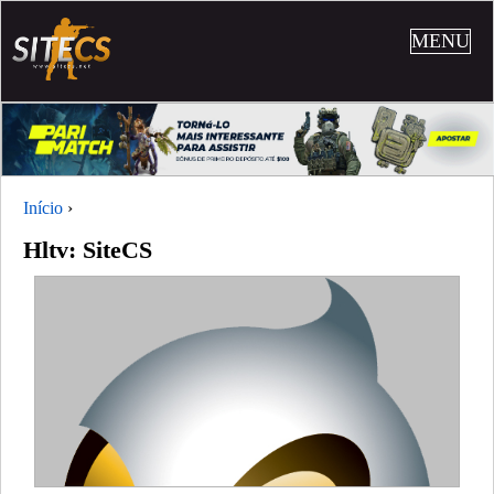
MENU
Início
›
Hltv: SiteCS