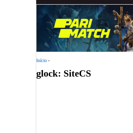
Início
›
glock: SiteCS