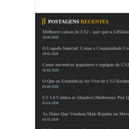
POSTAGENS
RECENTES
Melhores caixas de CS2 – por que a G4Skins
26-06-2026
O Legado Imortal: Como a Comunidade Cons
29-05-2026
Como encontrar jogadores e equipas de CS
18-05-2026
O Que as Estatísticas Ao Vivo de CS2 Real
09-04-2026
CS 1.6 Contra os Shooters Modernos: Por Q
05-03-2026
As Skins Que Vendem Mais Rápido no Mer
03-03-2026