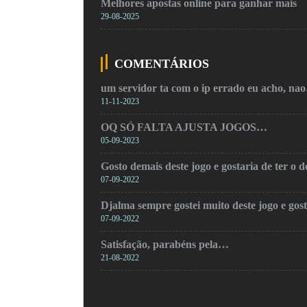
Melhores apostas online para ganhar mais
29-08-2025
COMENTÁRIOS
um servidor ta com o ip errado eu acho, na
11-11-2023
OQ SÓ FALTA AJUSTA JOGOS…
05-09-2023
Gosto demais deste jogo e gostaria de ter o
07-09-2022
Djalma sempre gostei muito deste jogo e gos
07-09-2022
Satisfação, parabéns pela…
21-08-2022