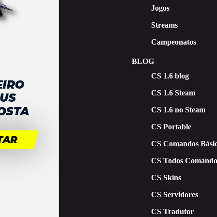
Jogos
Streams
Campeonatos
BLOG
CS 1.6 blog
CS 1.6 Steam
CS 1.6 no Steam
CS Portable
CS Comandos Básic
CS Todos Comando
CS Skins
CS Servidores
CS Tradutor