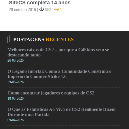
SiteCS completa 14 anos
28 outubro 2016
|
983
|
1
POSTAGENS
RECENTES
Melhores caixas de CS2 – por que a G4Skins vem se
destacando tanto
26-06-2026
O Legado Imortal: Como a Comunidade Construiu o
Império do Counter-Strike 1.6
29-05-2026
Como encontrar jogadores e equipas de CS2
18-05-2026
O Que as Estatísticas Ao Vivo de CS2 Realmente Dizem
Durante uma Partida
09-04-2026