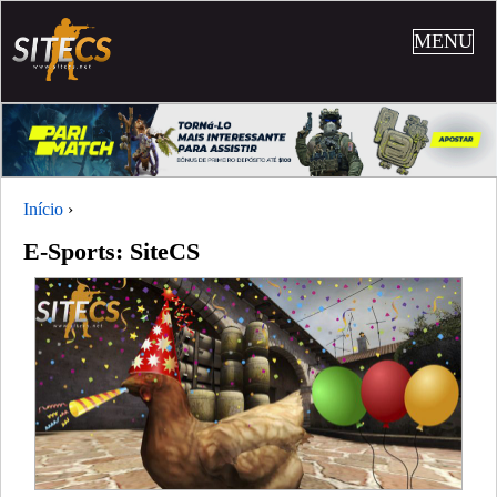
MENU
Início
›
E-Sports: SiteCS