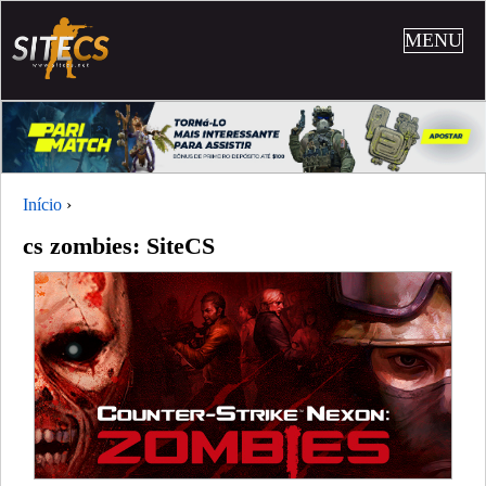
MENU
Início
›
cs zombies: SiteCS