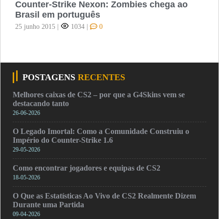
Counter-Strike Nexon: Zombies chega ao
Brasil em português
25 junho 2015
|
1034
|
0
POSTAGENS
RECENTES
Melhores caixas de CS2 – por que a G4Skins vem se
destacando tanto
26-06-2026
O Legado Imortal: Como a Comunidade Construiu o
Império do Counter-Strike 1.6
29-05-2026
Como encontrar jogadores e equipas de CS2
18-05-2026
O Que as Estatísticas Ao Vivo de CS2 Realmente Dizem
Durante uma Partida
09-04-2026