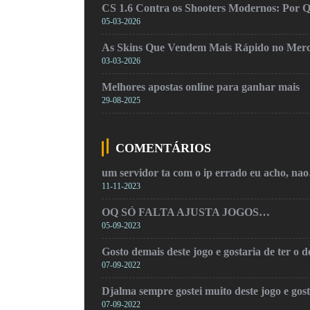
CS 1.6 Contra os Shooters Modernos: Por Q
05-03-2026
As Skins Que Vendem Mais Rápido no Mer
03-03-2026
Melhores apostas online para ganhar mais
29-08-2025
COMENTÁRIOS
um servidor ta com o ip errado eu acho, na
11-11-2023
OQ SÓ FALTA AJUSTA JOGOS…
05-09-2023
Gosto demais deste jogo e gostaria de ter o
07-09-2022
Djalma sempre gostei muito deste jogo e gos
07-09-2022