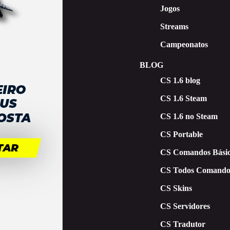
Jogos
Streams
Campeonatos
BLOG
CS 1.6 blog
CS 1.6 Steam
CS 1.6 no Steam
CS Portable
CS Comandos Básic
CS Todos Comando
CS Skins
CS Servidores
CS Tradutor