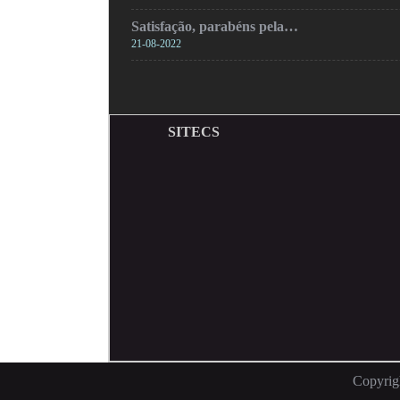
Satisfação, parabéns pela…
21-08-2022
SITECS
Copyrigh