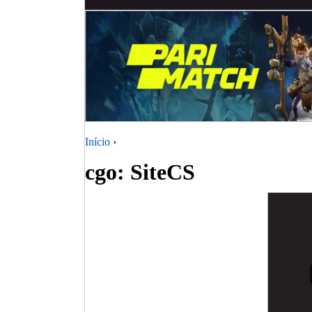
Início
›
cgo: SiteCS