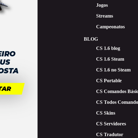
Jogos
Streams
Campeonatos
BLOG
CS 1.6 blog
CS 1.6 Steam
CS 1.6 no Steam
CS Portable
CS Comandos Básic
CS Todos Comando
CS Skins
CS Servidores
CS Tradutor