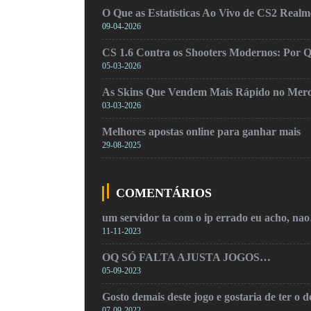
O Que as Estatísticas Ao Vivo de CS2 Real
09-04-2026
CS 1.6 Contra os Shooters Modernos: Por Q
05-03-2026
As Skins Que Vendem Mais Rápido no Mer
03-03-2026
Melhores apostas online para ganhar mais
29-08-2025
COMENTÁRIOS
um servidor ta com o ip errado eu acho, na
11-11-2023
OQ SÓ FALTA AJUSTA JOGOS…
05-09-2023
Gosto demais deste jogo e gostaria de ter o
07-09-2022