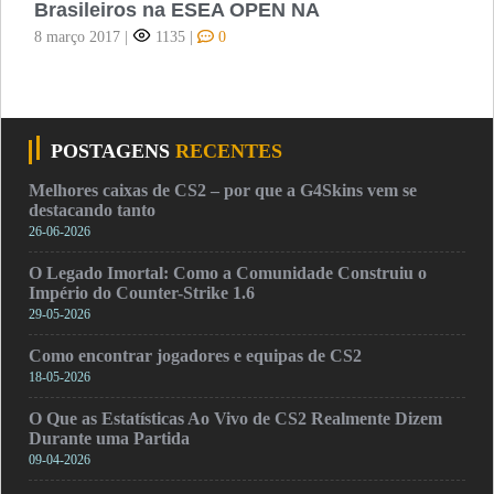
Brasileiros na ESEA OPEN NA
8 março 2017
|
1135
|
0
POSTAGENS
RECENTES
Melhores caixas de CS2 – por que a G4Skins vem se
destacando tanto
26-06-2026
O Legado Imortal: Como a Comunidade Construiu o
Império do Counter-Strike 1.6
29-05-2026
Como encontrar jogadores e equipas de CS2
18-05-2026
O Que as Estatísticas Ao Vivo de CS2 Realmente Dizem
Durante uma Partida
09-04-2026