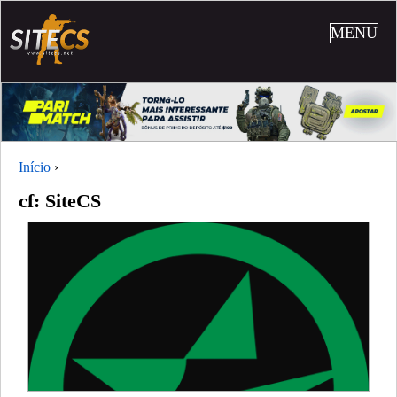
MENU
Início
›
cf: SiteCS