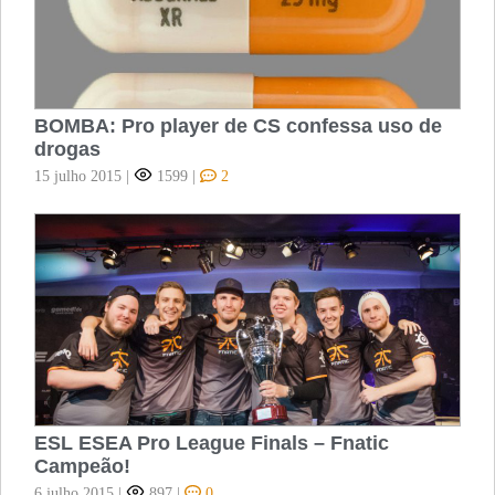
BOMBA: Pro player de CS confessa uso de
drogas
15 julho 2015
|
1599
|
2
ESL ESEA Pro League Finals – Fnatic
Campeão!
6 julho 2015
|
897
|
0