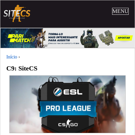
MENU
Início
›
C9: SiteCS