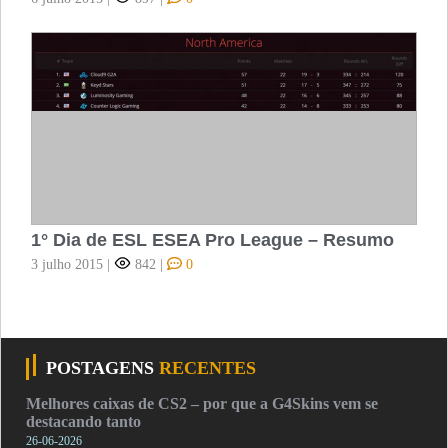
1° Dia de ESL ESEA Pro League – Resumo
3 julho 2015
|
842
|
0
POSTAGENS
RECENTES
Melhores caixas de CS2 – por que a G4Skins vem se
destacando tanto
26-06-2026