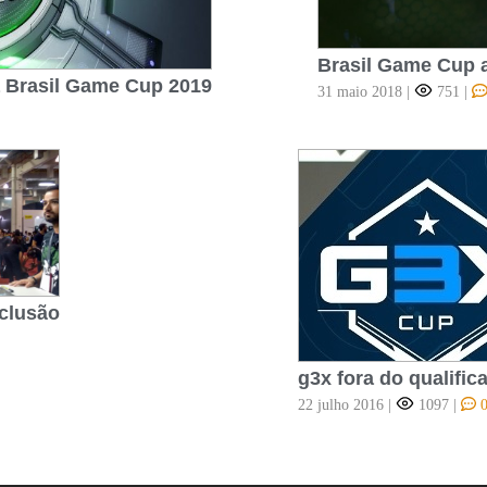
Brasil Game Cup 
 Brasil Game Cup 2019
31 maio 2018
|
751
|
clusão
g3x fora do qualific
22 julho 2016
|
1097
|