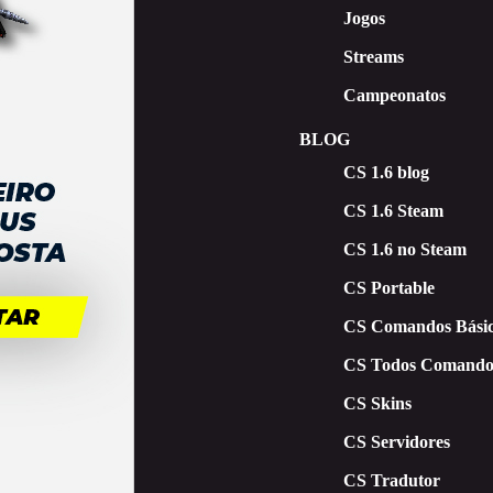
Jogos
Streams
Campeonatos
BLOG
CS 1.6 blog
CS 1.6 Steam
CS 1.6 no Steam
CS Portable
CS Comandos Básic
CS Todos Comando
CS Skins
CS Servidores
CS Tradutor