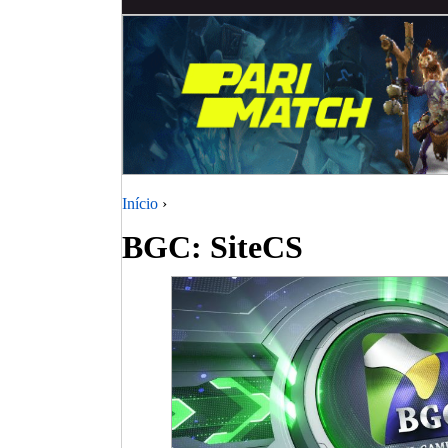
Início
›
BGC: SiteCS