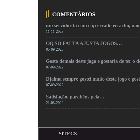
COMENTÁRIOS
um servidor ta com o ip errado eu acho, na
11-11-2023
OQ SÓ FALTA AJUSTA JOGOS…
05-09-2023
Gosto demais deste jogo e gostaria de ter o
07-09-2022
Djalma sempre gostei muito deste jogo e gos
07-09-2022
Satisfação, parabéns pela…
21-08-2022
SITECS