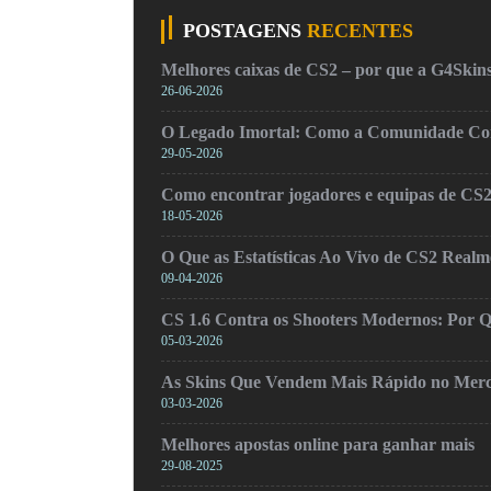
POSTAGENS
RECENTES
Melhores caixas de CS2 – por que a G4Skins
26-06-2026
O Legado Imortal: Como a Comunidade Cons
29-05-2026
Como encontrar jogadores e equipas de CS
18-05-2026
O Que as Estatísticas Ao Vivo de CS2 Real
09-04-2026
CS 1.6 Contra os Shooters Modernos: Por Q
05-03-2026
As Skins Que Vendem Mais Rápido no Mer
03-03-2026
Melhores apostas online para ganhar mais
29-08-2025