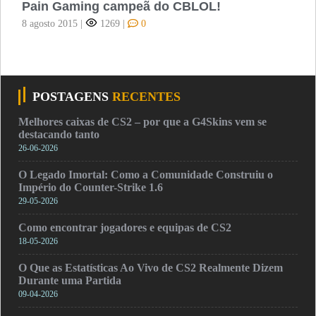
Pain Gaming campeã do CBLOL!
8 agosto 2015
|
1269
|
0
POSTAGENS
RECENTES
Melhores caixas de CS2 – por que a G4Skins vem se
destacando tanto
26-06-2026
O Legado Imortal: Como a Comunidade Construiu o
Império do Counter-Strike 1.6
29-05-2026
Como encontrar jogadores e equipas de CS2
18-05-2026
O Que as Estatísticas Ao Vivo de CS2 Realmente Dizem
Durante uma Partida
09-04-2026