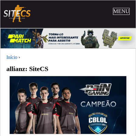
MENU
Início
›
allianz: SiteCS