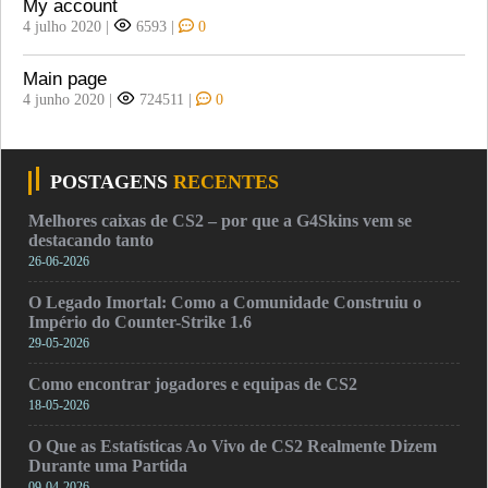
My account
4 julho 2020
|
6593
|
0
Main page
4 junho 2020
|
724511
|
0
POSTAGENS
RECENTES
Melhores caixas de CS2 – por que a G4Skins vem se
destacando tanto
26-06-2026
O Legado Imortal: Como a Comunidade Construiu o
Império do Counter-Strike 1.6
29-05-2026
Como encontrar jogadores e equipas de CS2
18-05-2026
O Que as Estatísticas Ao Vivo de CS2 Realmente Dizem
Durante uma Partida
09-04-2026