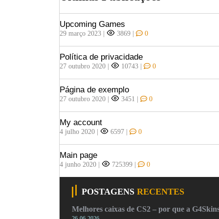
Upcoming Games
29 março 2023
|
3869
|
0
Política de privacidade
27 outubro 2020
|
10743
|
0
Página de exemplo
27 outubro 2020
|
3451
|
0
My account
4 julho 2020
|
6597
|
0
Main page
4 junho 2020
|
725399
|
0
POSTAGENS
RECENTES
Melhores caixas de CS2 – por que a G4Skins
26-06-2026