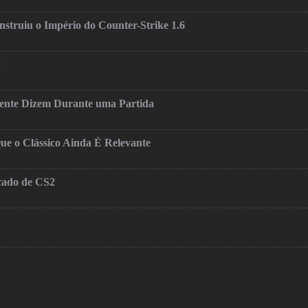
truiu o Império do Counter-Strike 1.6
2
mente Dizem Durante uma Partida
ue o Clássico Ainda É Relevante
cado de CS2
o…