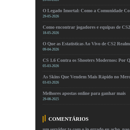
O Legado Imortal: Como a Comunidade Cons
29-05-2026
Como encontrar jogadores e equipas de CS
18-05-2026
O Que as Estatísticas Ao Vivo de CS2 Real
09-04-2026
CS 1.6 Contra os Shooters Modernos: Por Q
05-03-2026
As Skins Que Vendem Mais Rápido no Mer
03-03-2026
Melhores apostas online para ganhar mais
29-08-2025
COMENTÁRIOS
um servidor ta com o ip errado eu acho, na