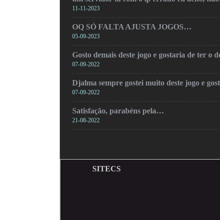
11-11-2023
OQ SÓ FALTA AJUSTA JOGOS…
05-09-2023
Gosto demais deste jogo e gostaria de ter o
07-09-2022
Djalma sempre gostei muito deste jogo e gos
07-09-2022
Satisfação, parabéns pela…
21-08-2022
SITECS