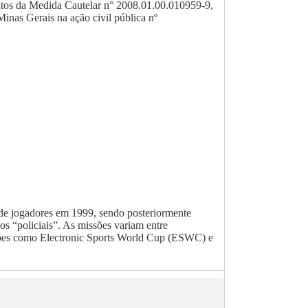
autos da Medida Cautelar n° 2008.01.00.010959-9,
inas Gerais na ação civil pública nº
 de jogadores em 1999, sendo posteriormente
os “policiais”. As missões variam entre
ições como Electronic Sports World Cup (ESWC) e