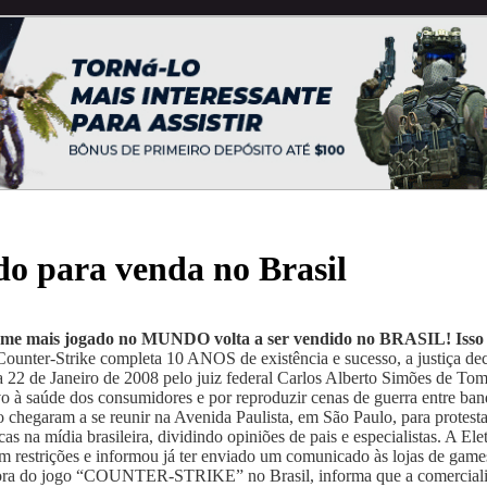
do para venda no Brasil
o game mais jogado no MUNDO volta a ser vendido no BRASIL! Is
Counter-Strike completa 10 ANOS de existência e sucesso, a justiça dec
ia 22 de Janeiro de 2008 pelo juiz federal Carlos Alberto Simões de Tom
o à saúde dos consumidores e por reproduzir cenas de guerra entre band
go chegaram a se reunir na Avenida Paulista, em São Paulo, para protest
 na mídia brasileira, dividindo opiniões de pais e especialistas. A Elet
em restrições e informou já ter enviado um comunicado às lojas de game
 do jogo “COUNTER-STRIKE” no Brasil, informa que a comercial