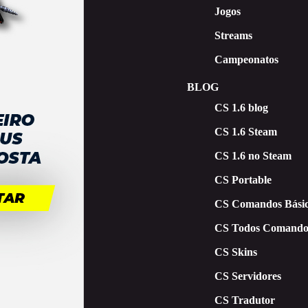
Jogos
Streams
Campeonatos
BLOG
CS 1.6 blog
CS 1.6 Steam
CS 1.6 no Steam
CS Portable
CS Comandos Básic
CS Todos Comando
CS Skins
CS Servidores
CS Tradutor