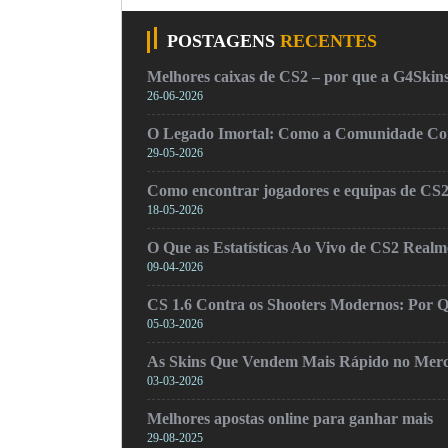
POSTAGENS
RECENTES
Melhores caixas de CS2 – por que a G4Skins
26-06-2026
O Legado Imortal: Como a Comunidade Cons
29-05-2026
Como encontrar jogadores e equipas de CS
18-05-2026
O Que as Estatísticas Ao Vivo de CS2 Real
09-04-2026
CS 1.6 Contra os Shooters Modernos: Por Q
05-03-2026
As Skins Que Vendem Mais Rápido no Mer
03-03-2026
Melhores apostas online para ganhar mais
29-08-2025