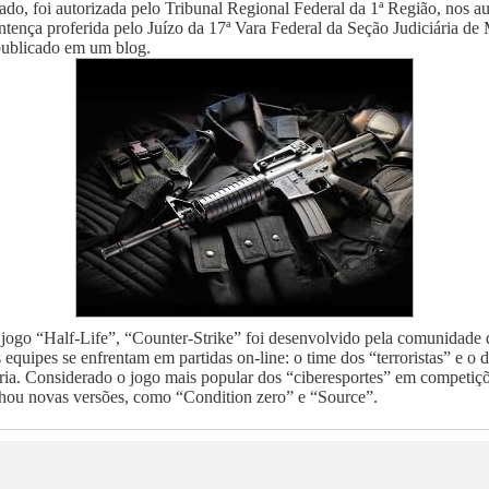
ado, foi autorizada pelo Tribunal Regional Federal da 1ª Região, nos 
ença proferida pelo Juízo da 17ª Vara Federal da Seção Judiciária de M
publicado em um blog.
 jogo “Half-Life”, “Counter-Strike” foi desenvolvido pela comunidade
equipes se enfrentam em partidas on-line: o time dos “terroristas” e o d
ária. Considerado o jogo mais popular dos “ciberesportes” em compet
u novas versões, como “Condition zero” e “Source”.