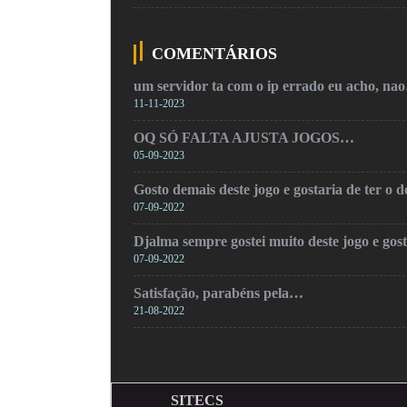
COMENTÁRIOS
um servidor ta com o ip errado eu acho, na
11-11-2023
OQ SÓ FALTA AJUSTA JOGOS…
05-09-2023
Gosto demais deste jogo e gostaria de ter o
07-09-2022
Djalma sempre gostei muito deste jogo e gos
07-09-2022
Satisfação, parabéns pela…
21-08-2022
SITECS