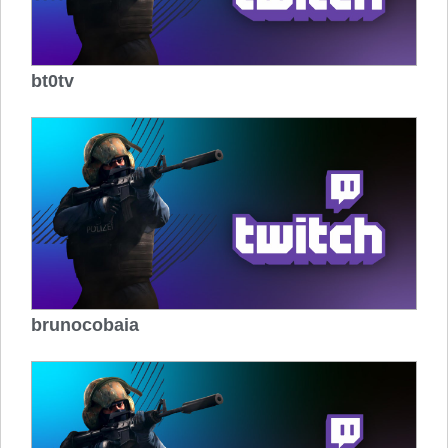
bt0tv
brunocobaia