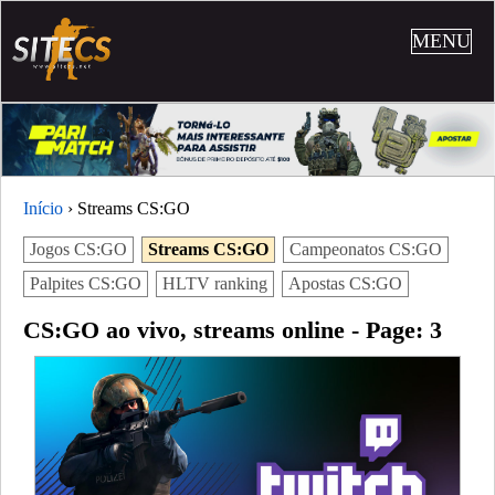
MENU
Início
› Streams CS:GO
Jogos CS:GO
Streams CS:GO
Campeonatos CS:GO
Palpites CS:GO
HLTV ranking
Apostas CS:GO
CS:GO ao vivo, streams online - Page: 3