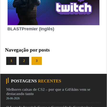
BLASTPremier (Inglês)
Navegação por posts
1
2
3
POSTAGENS
RECENTES
Melhores caixas de CS2 – por que a G4Skins vem se
destacando tanto
26-06-2026