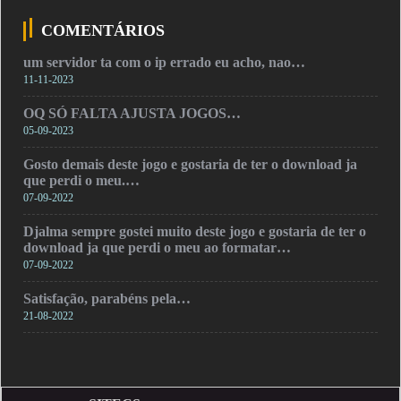
COMENTÁRIOS
um servidor ta com o ip errado eu acho, nao…
11-11-2023
OQ SÓ FALTA AJUSTA JOGOS…
05-09-2023
Gosto demais deste jogo e gostaria de ter o download ja
que perdi o meu.…
07-09-2022
Djalma sempre gostei muito deste jogo e gostaria de ter o
download ja que perdi o meu ao formatar…
07-09-2022
Satisfação, parabéns pela…
21-08-2022