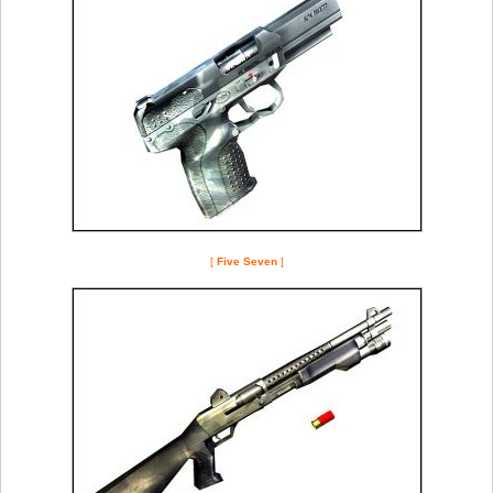
[
Five Seven
]