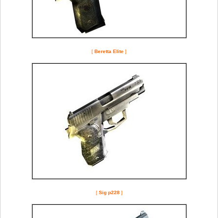
[
Beretta Elite
]
[
Sig p228
]