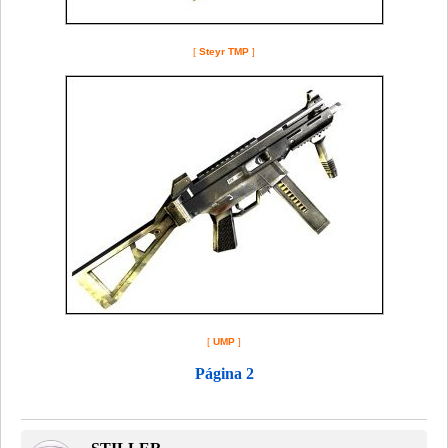
[
Steyr TMP
]
[
UMP
]
Página 2