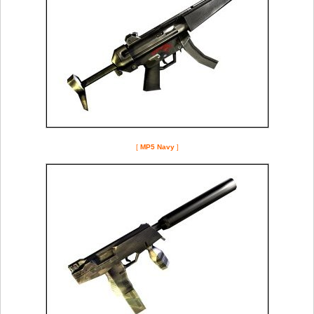
[
MP5 Navy
]