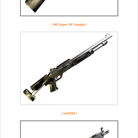
[
M3 Super 90 Combat
]
[
xm1014
]