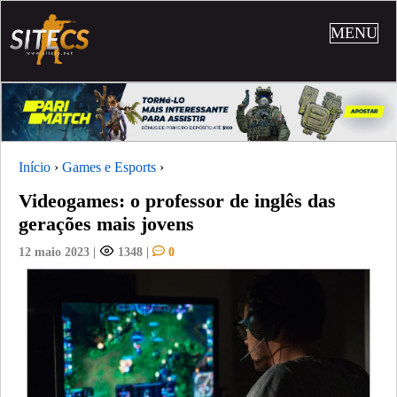
MENU
Início
›
Games e Esports
›
Videogames: o professor de inglês das
gerações mais jovens
12 maio 2023
|
1348
|
0