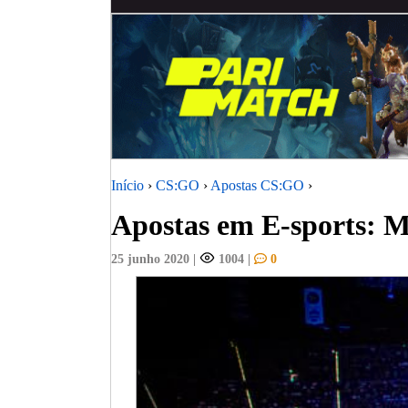
Início
›
CS:GO
›
Apostas CS:GO
›
Apostas em E-sports: M
25 junho 2020
|
1004
|
0