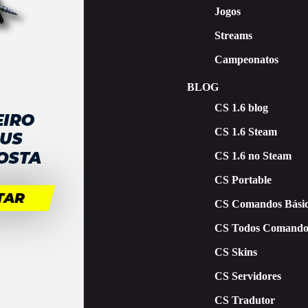
Jogos
Streams
Campeonatos
BLOG
CS 1.6 blog
CS 1.6 Steam
CS 1.6 no Steam
CS Portable
CS Comandos Básic
CS Todos Comando
CS Skins
CS Servidores
CS Tradutor