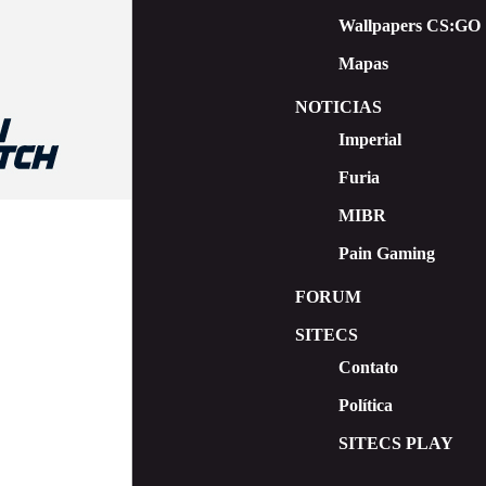
Wallpapers CS:GO
Mapas
NOTICIAS
Imperial
Furia
MIBR
Pain Gaming
FORUM
SITECS
Contato
Política
SITECS PLAY