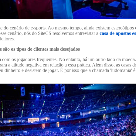
e do cenário de e-sports. Ao mesmo tempo, ainda existem estereótipos 
esse cenário, nós do SiteCS resolvemos entrevistar a
casa de apostas 
eitores.
 são os tipos de clientes mais desejados
m com os jogadores frequentes. No entanto, há um outro lado da moeda.
ara a atitude negativa em relação a essa prática. Além disso, as casas d
u dinheiro e desistem de jogar. É por isso que a chamada 'ludomania'