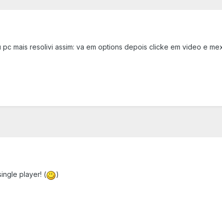
c mais resolivi assim: va em options depois clicke em video e mexa
ngle player! (
)