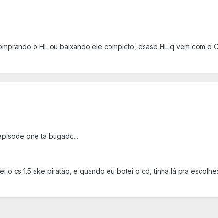
omprando o HL ou baixando ele completo, esase HL q vem com o CS 
 episode one ta bugado...
o cs 1.5 ake piratão, e quando eu botei o cd, tinha lá pra escolhe: in