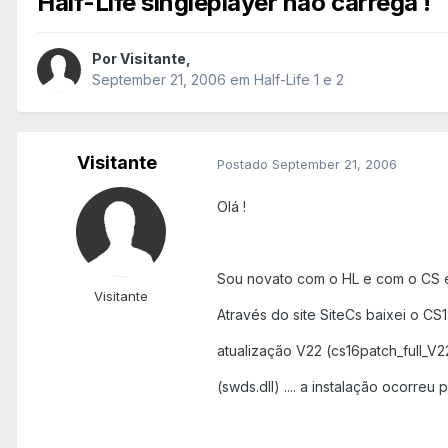
Half-Life singleplayer não carrega !
Por
Visitante
,
September 21, 2006
em
Half-Life 1 e 2
Visitante
Postado
September 21, 2006
Olá !
Sou novato com o HL e com o CS ent
Visitante
Através do site SiteCs baixei o CS1.
atualização V22 (cs16patch_full_V2
(swds.dll) .... a instalação ocorre