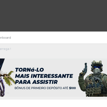
erboard
arrega !