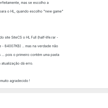
erfeitamente, mas se escolho a
para o HL, quando escolho "new game"
site SiteCS o HL Full (half-life.rar -
xe - 84007KB) ... mas na verdade não
 .... pois o primeiro contém uma pasta
 atualização dá erro.
 muito agradecido !