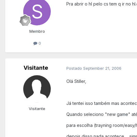
Pra abrir o hl pelo cs tem q ir no hl
Membro
0
Visitante
Postado
September 21, 2006
Olá Stiller,
Já tentei isso também mas acontec
Visitante
Quando seleciono "new game" até
para escolha (trayning room/easy/h
depois disso nada acontece ... sim