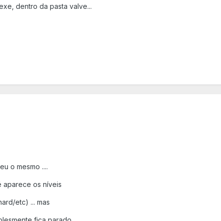
.exe, dentro da pasta valve...
eu o mesmo ....
 aparece os níveis
ard/etc) ... mas
plesmente fica parado.