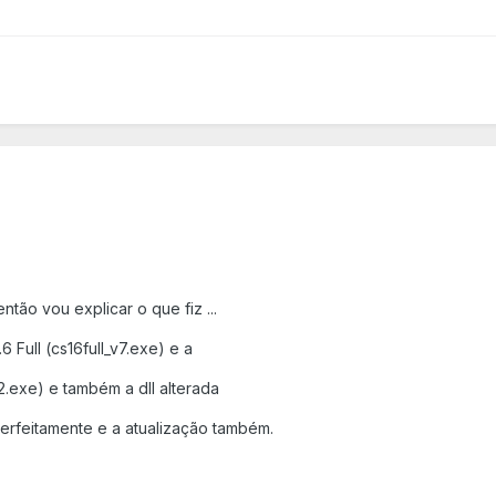
ão vou explicar o que fiz ...
6 Full (cs16full_v7.exe) e a
2.exe) e também a dll alterada
u perfeitamente e a atualização também.