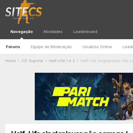
Navegação
Atividades
Leaderboard
Fóruns
Equipe de Moderação
Usuários Online
Lead
Home
CS: Suporte
Half-Life 1 e 2
Half-Life singleplayer não c