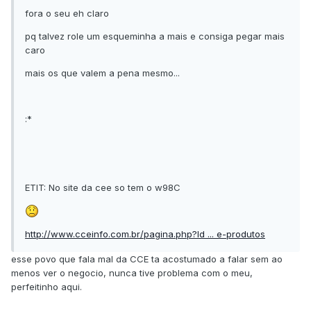
fora o seu eh claro
pq talvez role um esqueminha a mais e consiga pegar mais
caro
mais os que valem a pena mesmo...
:*
ETIT: No site da cee so tem o w98C
http://www.cceinfo.com.br/pagina.php?Id ... e-produtos
esse povo que fala mal da CCE ta acostumado a falar sem ao
menos ver o negocio, nunca tive problema com o meu,
perfeitinho aqui.