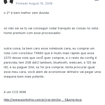
Postado
August 19, 2008
o 2° é bem melhor sem dúvida.
só não sei se tu vai conseguir rodar tranquilo as coisas no vista
home premium com esse processador..
outra coisa, ta bem caro esse notebook cara, eu comprei um
note com core2duo T6660 que é muito mais rapido que esse
2370 desse note que vocÊ quer comprar, e o resto da config é
parecida, tem 2GB ddr2 tambem, bluetooth, webcam, e 120 de
HD, e eu paguei 2mil, se for pra comprar, tenta procurar igual
esse meu cara, você alem de economizar dinheiro vai pegar uma
maquina bem mais potente.
é um CCE W98
http://www.pontofrio.com.br/cgi-bin/loj ... 5&orig=bcp