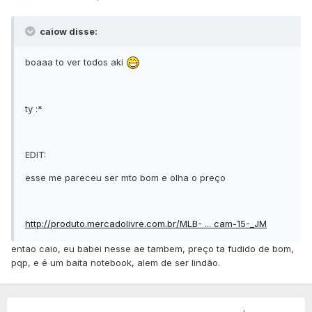
caiow disse:
boaaa to ver todos aki
ty :*
EDIT:
esse me pareceu ser mto bom e olha o preço
http://produto.mercadolivre.com.br/MLB- ... cam-15-_JM
entao caio, eu babei nesse ae tambem, preço ta fudido de bom,
pqp, e é um baita notebook, alem de ser lindão.