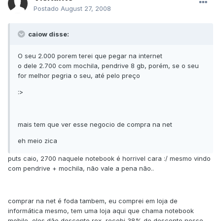
Postado
August 27, 2008
caiow disse:
O seu 2.000 porem terei que pegar na internet
o dele 2.700 com mochila, pendrive 8 gb, porém, se o seu
for melhor pegria o seu, até pelo preço
:>
mais tem que ver esse negocio de compra na net
eh meio zica
puts caio, 2700 naquele notebook é horrivel cara :/ mesmo vindo
com pendrive + mochila, não vale a pena não..
comprar na net é foda tambem, eu comprei em loja de
informática mesmo, tem uma loja aqui que chama notebook
mobile, eles dão desconto rox, recebi 38% de desconto nesse