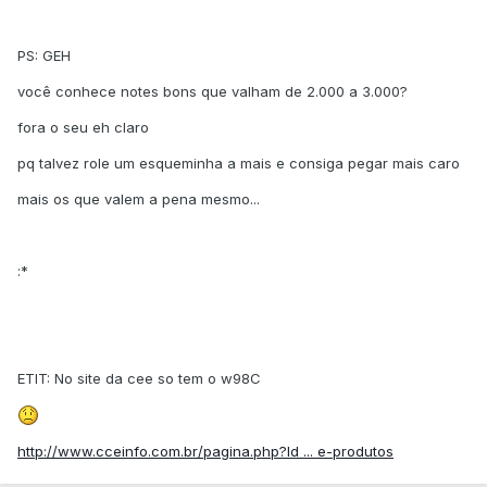
PS: GEH
você conhece notes bons que valham de 2.000 a 3.000?
fora o seu eh claro
pq talvez role um esqueminha a mais e consiga pegar mais caro
mais os que valem a pena mesmo...
:*
ETIT: No site da cee so tem o w98C
http://www.cceinfo.com.br/pagina.php?Id ... e-produtos